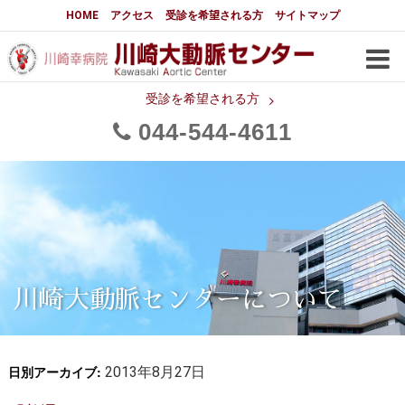
大動脈センターについて
HOME
アクセス
受診を希望される方
サイトマップ
はじめに
大動脈センターについて
手術実績
メディアでの紹介
受診を希望される方
044
544
4611
都道府県別患者マップ
都道府県別紹介病院
医師・スタッフ
フロア図
大動脈瘤について 基本編
3分でわかる大動脈瘤・大動脈
大動脈瘤
解離
大動脈解離（解離性大動脈瘤）
川崎大動脈センターについて
治療の基本
胸部大動脈瘤の治療
日別アーカイブ:
腹部大動脈瘤の治療
2013年8月27日
急性大動脈解離の治療