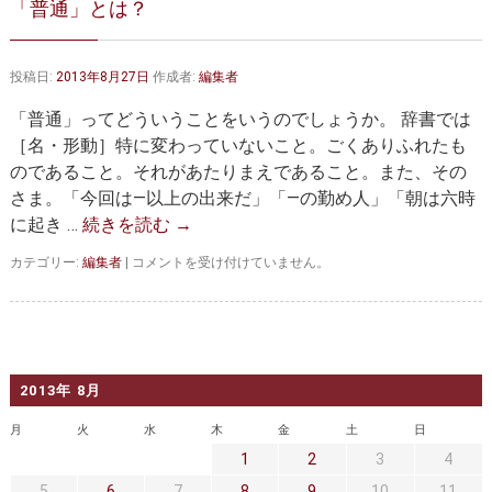
「普通」とは？
大動脈弁・大動脈基部の治療
ステントグラフトによる治療
何歳まで手術は可能か？
インフォームドコンセント
投稿日:
2013年8月27日
作成者:
編集者
大動脈瘤について 詳細編
「普通」ってどういうことをいうのでしょうか。 辞書では
［名・形動］特に変わっていないこと。ごくありふれたも
胸部大動脈瘤
胸腹部大動脈瘤
のであること。それがあたりまえであること。また、その
さま。「今回は―以上の出来だ」「―の勤め人」「朝は六時
腹部大動脈瘤
大動脈解離
に起き …
続きを読む
→
ステントグラフトによる治療
年齢・余病
「普
カテゴリー:
編集者
|
コメントを受け付けていません。
通」
マルファン症候群
と
は？
は
診察をご希望の方へ
2013年 8月
大動脈瘤を指摘されたら？
診療の流れ
月
火
水
木
金
土
日
遠方から来院される方は？
外来予約について
1
2
3
4
5
6
7
8
9
10
11