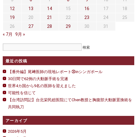
セカンドオピニオン
治療費について
12
13
14
15
16
17
18
都道府県別紹介病院
良くある質問
19
20
21
22
23
24
25
26
27
28
29
30
31
正しい病院の選び方
アクセス
« 7月
9月 »
お問い合わせ
外来予約をされた方へ
最近の投稿
採用・医療関係の方へ
【番外編】尾﨑医師の現地レポート㉚inシンガポール
30日間で62例の大動脈手術を完遂
私どもの特色
治療目的と治療対象
世界4カ国から9名の医師を迎えました
可能性を信じて
手術概要
ご紹介いただく場合
【台湾訪問記】台北栄民総医院にてChen教授と胸腹部大動脈置換術を
共同執刀
医師募集情報
ドクターカー
アーカイブ
トピックス一覧
2026年5月
アーカイブ