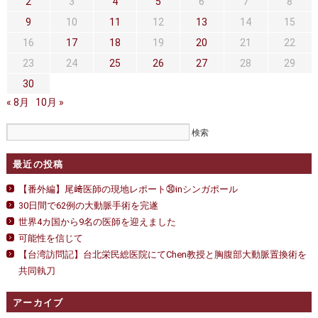
セカンドオピニオン
治療費について
2
3
4
5
6
7
8
腹
部
9
10
11
12
13
14
15
都道府県別紹介病院
良くある質問
大
16
17
18
19
20
21
22
動
脈
正しい病院の選び方
アクセス
23
24
25
26
27
28
29
手
30
術
お問い合わせ
の
« 8月
10月 »
場
合
外来予約をされた方へ
＜
退
採用・医療関係の方へ
院
最近の投稿
＞
は
私どもの特色
治療目的と治療対象
【番外編】尾﨑医師の現地レポート㉚inシンガポール
30日間で62例の大動脈手術を完遂
手術概要
ご紹介いただく場合
世界4カ国から9名の医師を迎えました
可能性を信じて
医師募集情報
ドクターカー
【台湾訪問記】台北栄民総医院にてChen教授と胸腹部大動脈置換術を
共同執刀
トピックス一覧
アーカイブ
アーカイブ