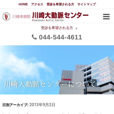
大動脈センターについて
HOME
アクセス
受診を希望される方
サイトマップ
はじめに
大動脈センターについて
手術実績
メディアでの紹介
受診を希望される方
044
544
4611
都道府県別患者マップ
都道府県別紹介病院
医師・スタッフ
フロア図
大動脈瘤について 基本編
3分でわかる大動脈瘤・大動脈
大動脈瘤
解離
大動脈解離（解離性大動脈瘤）
川崎大動脈センターについて
治療の基本
胸部大動脈瘤の治療
日別アーカイブ:
腹部大動脈瘤の治療
2013年9月2日
急性大動脈解離の治療