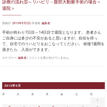
診療の流れ⑤～リハビリ－腹部大動脈手術の場合＜
大動脈弁・大動脈基部の治療
ステントグラフトによる治療
退院＞
何歳まで手術は可能か？
インフォームドコンセント
大動脈瘤について 詳細編
投稿日:
2013年9月2日
作成者:
編集者
手術が終わり7日目～14日目で退院となります。 患者さん
胸部大動脈瘤
胸腹部大動脈瘤
ご自身には多少の不安があると思いますが、自信を持っ
て、自宅でのリハビリをおこなってください。 術後1週間を
腹部大動脈瘤
大動脈解離
過ぎたら、入浴ができます。
ステントグラフトによる治療
年齢・余病
診
カテゴリー:
編集者
|
コメントを受け付けていません。
療
マルファン症候群
の
流
れ
診察をご希望の方へ
⑤
～
2013年9月
大動脈瘤を指摘されたら？
診療の流れ
リ
ハ
月
火
水
木
金
土
日
遠方から来院される方は？
ビ
外来予約について
1
リ
－