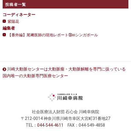
投稿者一覧
コーディネーター
紫陽花
編集者
【番外編】尾﨑医師の現地レポート㉚inシンガポール
川崎大動脈センターは大動脈瘤・大動脈解離を専門に扱っている
国内唯一の大動脈専門医療センター
社会医療法人財団 石心会 川崎幸病院
〒212-0014 神奈川県川崎市幸区大宮町31番地27
TEL：
044
544
4611
FAX：044-549-4858