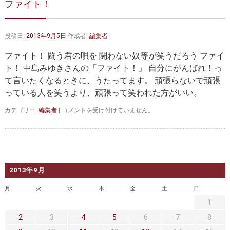
ファイト！
大動脈弁・大動脈基部の治療
ステントグラフトによる治療
何歳まで手術は可能か？
インフォームドコンセント
投稿日:
2013年9月5日
作成者:
編集者
大動脈瘤について 詳細編
ファイト！ 闘う君の唄を 闘わない奴等が笑うだろう ファイ
ト！ 中島みゆきさんの「ファイト！」 自分にがんばれ！っ
胸部大動脈瘤
胸腹部大動脈瘤
て言いたくなるときに、うたってます。 頑張らないで頑張
っている人を笑うより、頑張って笑われた方がいい。
腹部大動脈瘤
大動脈解離
フ
カテゴリー:
編集者
|
コメントを受け付けていません。
ステントグラフトによる治療
年齢・余病
ァ
イ
ト！
マルファン症候群
は
診察をご希望の方へ
2013年9月
大動脈瘤を指摘されたら？
診療の流れ
月
火
水
木
金
土
日
1
遠方から来院される方は？
外来予約について
2
3
4
5
6
7
8