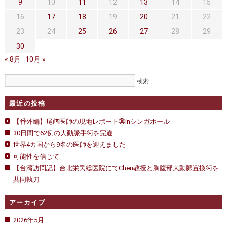
セカンドオピニオン
治療費について
9
10
11
12
13
14
15
16
17
18
19
20
21
22
都道府県別紹介病院
良くある質問
23
24
25
26
27
28
29
正しい病院の選び方
アクセス
30
« 8月
10月 »
お問い合わせ
外来予約をされた方へ
最近の投稿
採用・医療関係の方へ
【番外編】尾﨑医師の現地レポート㉚inシンガポール
30日間で62例の大動脈手術を完遂
私どもの特色
治療目的と治療対象
世界4カ国から9名の医師を迎えました
手術概要
ご紹介いただく場合
可能性を信じて
【台湾訪問記】台北栄民総医院にてChen教授と胸腹部大動脈置換術を
医師募集情報
ドクターカー
共同執刀
アーカイブ
トピックス一覧
2026年5月
アーカイブ