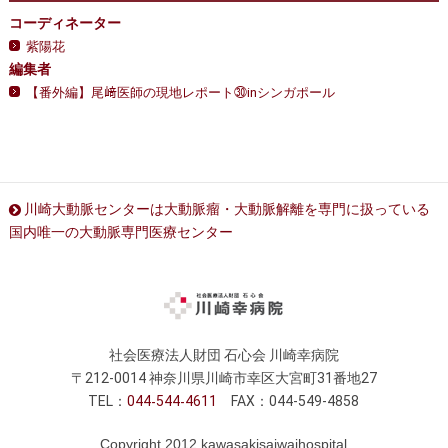
コーディネーター
紫陽花
編集者
【番外編】尾﨑医師の現地レポート㉚inシンガポール
川崎大動脈センターは大動脈瘤・大動脈解離を専門に扱っている
国内唯一の大動脈専門医療センター
社会医療法人財団 石心会 川崎幸病院
〒212-0014 神奈川県川崎市幸区大宮町31番地27
TEL：
044
544
4611
FAX：044-549-4858
Copyright 2012 kawasakisaiwaihospital