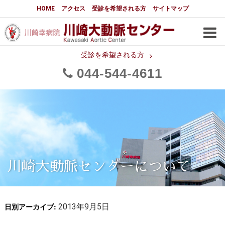
大動脈センターについて
HOME
アクセス
受診を希望される方
サイトマップ
はじめに
大動脈センターについて
手術実績
メディアでの紹介
受診を希望される方
044
544
4611
都道府県別患者マップ
都道府県別紹介病院
医師・スタッフ
フロア図
大動脈瘤について 基本編
3分でわかる大動脈瘤・大動脈
大動脈瘤
解離
大動脈解離（解離性大動脈瘤）
川崎大動脈センターについて
治療の基本
胸部大動脈瘤の治療
日別アーカイブ:
腹部大動脈瘤の治療
2013年9月5日
急性大動脈解離の治療