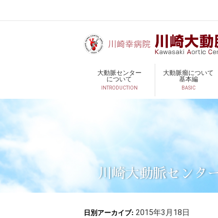
大動脈センター
大動脈瘤について
について
基本編
INTRODUCTION
BASIC
川崎大動脈センタ
日別アーカイブ:
2015年3月18日