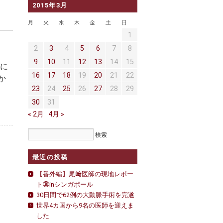
2015年3月
月
火
水
木
金
土
日
1
2
3
4
5
6
7
8
9
10
11
12
13
14
15
うに
16
17
18
19
20
21
22
か
23
24
25
26
27
28
29
30
31
« 2月
4月 »
最近の投稿
【番外編】尾﨑医師の現地レポー
ト㉚inシンガポール
30日間で62例の大動脈手術を完遂
世界4カ国から9名の医師を迎えま
した