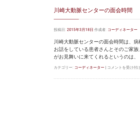
川崎大動脈センターの面会時間
投稿日:
2015年3月18日
作成者:
コーディネーター
川崎大動脈センターの面会時間は、病
お話をしている患者さんとそのご家族
がお見舞いに来てくれるというのは、 
川
カテゴリー:
コーディネーター
|
コメントを受け付
崎
大
動
脈
セ
ン
タ
ー
の
面
会
時