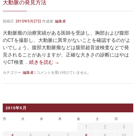
大動脈の発見方法
大動脈弁・大動脈基部の治療
ステントグラフトによる治療
何歳まで手術は可能か？
インフォームドコンセント
投稿日:
2015年5月27日
作成者:
編集者
大動脈瘤について 詳細編
大動脈瘤の治療実績がある医師を受診し、胸部および腹部
のCTを撮影し、大動脈に異常がないことを確認するのがよ
胸部大動脈瘤
胸腹部大動脈瘤
いでしょう。腹部大動脈瘤などは腹部超音波検査などで発
見されることがありますが、正確な大きさの診断にはやは
腹部大動脈瘤
大動脈解離
りCT検査 …
続きを読む
→
ステントグラフトによる治療
年齢・余病
大
カテゴリー:
編集者
|
コメントを受け付けていません。
動
マルファン症候群
脈
の
発
診察をご希望の方へ
見
方
2015年5月
大動脈瘤を指摘されたら？
診療の流れ
法
は
月
火
水
木
金
土
日
遠方から来院される方は？
外来予約について
1
2
3
4
5
6
7
8
9
10