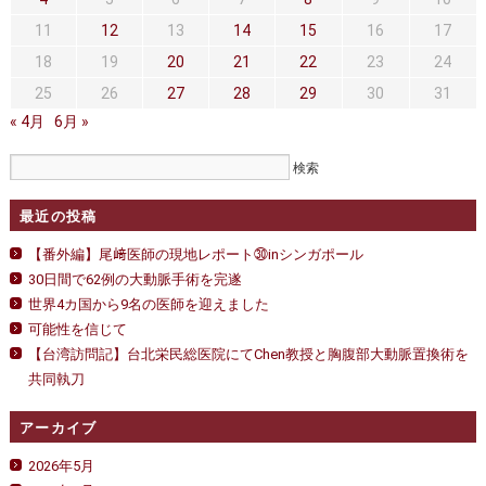
セカンドオピニオン
治療費について
11
12
13
14
15
16
17
都道府県別紹介病院
良くある質問
18
19
20
21
22
23
24
25
26
27
28
29
30
31
正しい病院の選び方
アクセス
« 4月
6月 »
お問い合わせ
外来予約をされた方へ
最近の投稿
採用・医療関係の方へ
【番外編】尾﨑医師の現地レポート㉚inシンガポール
30日間で62例の大動脈手術を完遂
私どもの特色
治療目的と治療対象
世界4カ国から9名の医師を迎えました
可能性を信じて
手術概要
ご紹介いただく場合
【台湾訪問記】台北栄民総医院にてChen教授と胸腹部大動脈置換術を
共同執刀
医師募集情報
ドクターカー
アーカイブ
トピックス一覧
2026年5月
アーカイブ