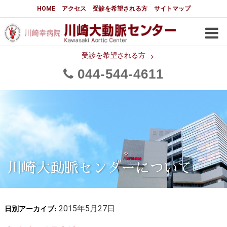
大動脈センターについて
HOME
アクセス
受診を希望される方
サイトマップ
はじめに
大動脈センターについて
手術実績
メディアでの紹介
受診を希望される方
044
544
4611
都道府県別患者マップ
都道府県別紹介病院
医師・スタッフ
フロア図
大動脈瘤について 基本編
3分でわかる大動脈瘤・大動脈
大動脈瘤
解離
大動脈解離（解離性大動脈瘤）
川崎大動脈センターについて
治療の基本
胸部大動脈瘤の治療
日別アーカイブ:
腹部大動脈瘤の治療
2015年5月27日
急性大動脈解離の治療