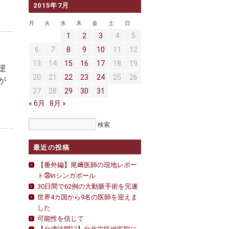
2015年7月
月
火
水
木
金
土
日
1
2
3
4
5
6
7
8
9
10
11
12
13
14
15
16
17
18
19
逆
20
21
22
23
24
25
26
が
27
28
29
30
31
« 6月
8月 »
最近の投稿
【番外編】尾﨑医師の現地レポー
ト㉚inシンガポール
30日間で62例の大動脈手術を完遂
世界4カ国から9名の医師を迎えま
した
可能性を信じて