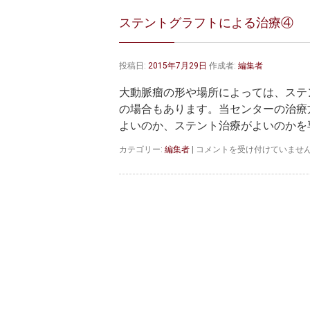
ステントグラフトによる治療④
投稿日:
2015年7月29日
作成者:
編集者
大動脈瘤の形や場所によっては、ステ
の場合もあります。当センターの治療
よいのか、ステント治療がよいのかを専
ス
カテゴリー:
編集者
|
コメントを受け付けていませ
テ
ン
ト
グ
ラ
フ
ト
に
よ
る
治
療