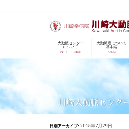
大動脈センター
大動脈瘤について
について
基本編
INTRODUCTION
BASIC
川崎大動脈センタ
日別アーカイブ:
2015年7月29日