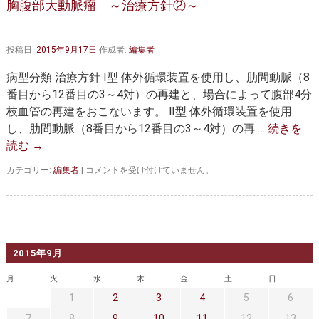
胸腹部大動脈瘤 ～治療方針②～
大動脈弁・大動脈基部の治療
ステントグラフトによる治療
何歳まで手術は可能か？
インフォームドコンセント
投稿日:
2015年9月17日
作成者:
編集者
大動脈瘤について 詳細編
病型分類 治療方針 Ⅰ型 体外循環装置を使用し、肋間動脈（8
番目から12番目の3～4対）の再建と、場合によって腹部4分
胸部大動脈瘤
胸腹部大動脈瘤
枝血管の再建をおこないます。 Ⅱ型 体外循環装置を使用
し、肋間動脈（8番目から12番目の3～4対）の再 …
続きを
腹部大動脈瘤
大動脈解離
読む
→
ステントグラフトによる治療
年齢・余病
胸
カテゴリー:
編集者
|
コメントを受け付けていません。
腹
マルファン症候群
部
大
動
診察をご希望の方へ
脈
瘤
2015年9月
大動脈瘤を指摘されたら？
診療の流れ
～
治
月
火
水
木
金
土
日
療
遠方から来院される方は？
外来予約について
1
2
3
4
5
6
方
針
7
8
9
10
11
12
13