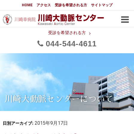
大動脈センターについて
HOME
アクセス
受診を希望される方
サイトマップ
はじめに
大動脈センターについて
手術実績
メディアでの紹介
受診を希望される方
044
544
4611
都道府県別患者マップ
都道府県別紹介病院
医師・スタッフ
フロア図
大動脈瘤について 基本編
3分でわかる大動脈瘤・大動脈
大動脈瘤
解離
大動脈解離（解離性大動脈瘤）
川崎大動脈センターについて
治療の基本
胸部大動脈瘤の治療
日別アーカイブ:
腹部大動脈瘤の治療
2015年9月17日
急性大動脈解離の治療