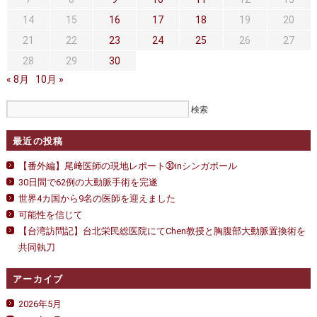
セカンドオピニオン
治療費について
②
～
14
15
16
17
18
19
20
は
都道府県別紹介病院
良くある質問
21
22
23
24
25
26
27
28
29
30
正しい病院の選び方
アクセス
« 8月
10月 »
お問い合わせ
外来予約をされた方へ
最近の投稿
採用・医療関係の方へ
【番外編】尾﨑医師の現地レポート㉚inシンガポール
30日間で62例の大動脈手術を完遂
私どもの特色
治療目的と治療対象
世界4カ国から9名の医師を迎えました
可能性を信じて
手術概要
ご紹介いただく場合
【台湾訪問記】台北栄民総医院にてChen教授と胸腹部大動脈置換術を
共同執刀
医師募集情報
ドクターカー
アーカイブ
トピックス一覧
2026年5月
アーカイブ