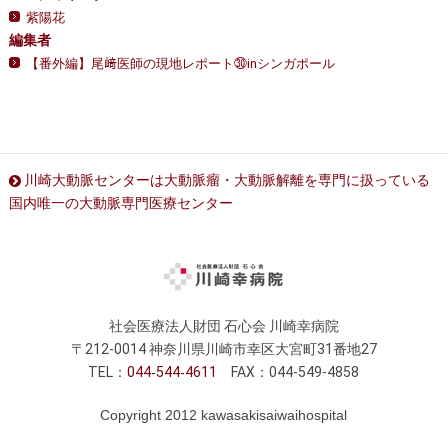
紫陽花
編集者
【番外編】尾﨑医師の現地レポート㉚inシンガポール
川崎大動脈センターは大動脈瘤・大動脈解離を専門に扱っている
国内唯一の大動脈専門医療センター
社会医療法人財団 石心会 川崎幸病院
〒212-0014 神奈川県川崎市幸区大宮町31番地27
TEL：
044
544
4611
FAX：044-549-4858
Copyright 2012 kawasakisaiwaihospital