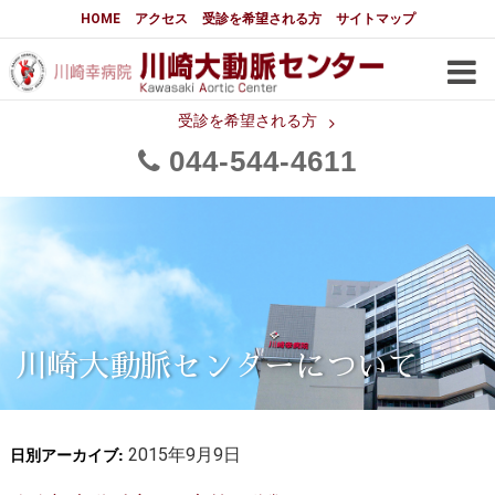
大動脈センターについて
HOME
アクセス
受診を希望される方
サイトマップ
はじめに
大動脈センターについて
手術実績
メディアでの紹介
受診を希望される方
044
544
4611
都道府県別患者マップ
都道府県別紹介病院
医師・スタッフ
フロア図
大動脈瘤について 基本編
3分でわかる大動脈瘤・大動脈
大動脈瘤
解離
大動脈解離（解離性大動脈瘤）
川崎大動脈センターについて
治療の基本
胸部大動脈瘤の治療
日別アーカイブ:
腹部大動脈瘤の治療
2015年9月9日
急性大動脈解離の治療