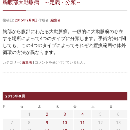
胸腹部大動脈瘤 ～定義・分類～
大動脈弁・大動脈基部の治療
ステントグラフトによる治療
何歳まで手術は可能か？
インフォームドコンセント
投稿日:
2015年9月9日
作成者:
編集者
大動脈瘤について 詳細編
胸部から腹部にわたる大動脈瘤。一般的に大動脈瘤の存在
する場所によって4つのタイプに分類します。手術方法に関
胸部大動脈瘤
胸腹部大動脈瘤
しても、この4つのタイプによってそれぞれ置換範囲や体外
循環の方法が異なります。
腹部大動脈瘤
大動脈解離
胸
カテゴリー:
編集者
|
コメントを受け付けていません。
ステントグラフトによる治療
年齢・余病
腹
部
大
マルファン症候群
動
脈
診察をご希望の方へ
瘤
2015年9月
～
定
大動脈瘤を指摘されたら？
診療の流れ
月
火
水
木
金
土
日
義・
1
2
3
4
5
6
分
遠方から来院される方は？
外来予約について
類
7
8
9
10
11
12
13
～