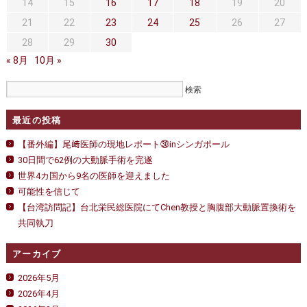
セカンドオピニオン
治療費について
は
14
15
16
17
18
19
20
21
22
23
24
25
26
27
都道府県別紹介病院
良くある質問
28
29
30
« 8月
正しい病院の選び方
10月 »
アクセス
お問い合わせ
最近の投稿
外来予約をされた方へ
【番外編】尾﨑医師の現地レポート㉚inシンガポール
採用・医療関係の方へ
30日間で62例の大動脈手術を完遂
世界4カ国から9名の医師を迎えました
私どもの特色
治療目的と治療対象
可能性を信じて
【台湾訪問記】台北栄民総医院にてChen教授と胸腹部大動脈置換術を
手術概要
ご紹介いただく場合
共同執刀
医師募集情報
ドクターカー
アーカイブ
トピックス一覧
2026年5月
2026年4月
アーカイブ