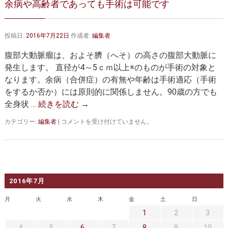
余病や高齢者であっても手術は可能です
大動脈弁・大動脈基部の治療
ステントグラフトによる治療
何歳まで手術は可能か？
インフォームドコンセント
投稿日:
2016年7月22日
作成者:
編集者
大動脈瘤について 詳細編
腹部大動脈瘤は、およそ臍（へそ）の高さの腹部大動脈に
発生します。 直径が4～5ｃｍ以上※のものが手術の対象と
胸部大動脈瘤
胸腹部大動脈瘤
なります。余病（合併症）の有無や年齢は手術適応（手術
をするか否か）には原則的に関係しません。90歳の方でも
腹部大動脈瘤
大動脈解離
全身状 …
続きを読む
→
ステントグラフトによる治療
年齢・余病
余
カテゴリー:
編集者
|
コメントを受け付けていません。
病
マルファン症候群
や
高
齢
診察をご希望の方へ
者
で
2016年7月
大動脈瘤を指摘されたら？
診療の流れ
あ
っ
月
火
水
木
金
土
日
て
遠方から来院される方は？
外来予約について
1
2
3
も
手
4
5
6
7
8
9
10