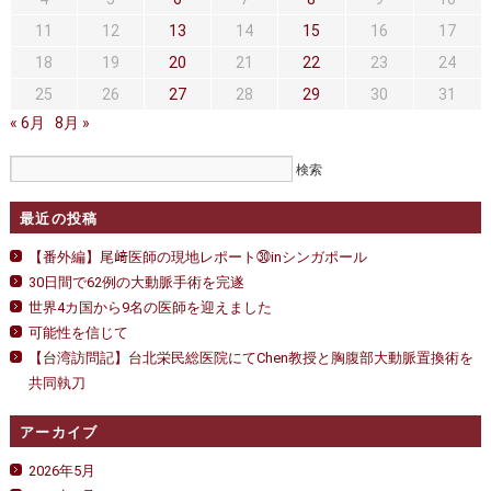
セカンドオピニオン
治療費について
術
は
11
12
13
14
15
16
17
可
都道府県別紹介病院
良くある質問
18
19
20
21
22
23
24
能
で
25
26
27
28
29
30
31
正しい病院の選び方
アクセス
す
« 6月
8月 »
は
お問い合わせ
外来予約をされた方へ
最近の投稿
採用・医療関係の方へ
【番外編】尾﨑医師の現地レポート㉚inシンガポール
30日間で62例の大動脈手術を完遂
私どもの特色
治療目的と治療対象
世界4カ国から9名の医師を迎えました
可能性を信じて
手術概要
ご紹介いただく場合
【台湾訪問記】台北栄民総医院にてChen教授と胸腹部大動脈置換術を
共同執刀
医師募集情報
ドクターカー
アーカイブ
トピックス一覧
2026年5月
アーカイブ