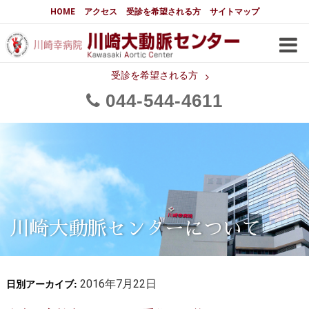
大動脈センターについて
HOME
アクセス
受診を希望される方
サイトマップ
はじめに
大動脈センターについて
手術実績
メディアでの紹介
受診を希望される方
044
544
4611
都道府県別患者マップ
都道府県別紹介病院
医師・スタッフ
フロア図
大動脈瘤について 基本編
3分でわかる大動脈瘤・大動脈
大動脈瘤
解離
大動脈解離（解離性大動脈瘤）
川崎大動脈センターについて
治療の基本
胸部大動脈瘤の治療
日別アーカイブ:
腹部大動脈瘤の治療
2016年7月22日
急性大動脈解離の治療