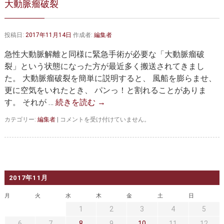
大動脈瘤破裂
大動脈弁・大動脈基部の治療
ステントグラフトによる治療
何歳まで手術は可能か？
インフォームドコンセント
投稿日:
2017年11月14日
作成者:
編集者
大動脈瘤について 詳細編
急性大動脈解離と同様に緊急手術が必要な「大動脈瘤破
裂」という状態になった方が最近多く搬送されてきまし
胸部大動脈瘤
胸腹部大動脈瘤
た。 大動脈瘤破裂を簡単に説明すると、 風船を膨らませ、
更に空気をいれたとき、 パンっ！と割れることがありま
腹部大動脈瘤
大動脈解離
す。 それが …
続きを読む
→
ステントグラフトによる治療
年齢・余病
大
カテゴリー:
編集者
|
コメントを受け付けていません。
動
マルファン症候群
脈
瘤
破
診察をご希望の方へ
裂
は
2017年11月
大動脈瘤を指摘されたら？
診療の流れ
月
火
水
木
金
土
日
遠方から来院される方は？
外来予約について
1
2
3
4
5
6
7
8
9
10
11
12