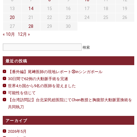
セカンドオピニオン
治療費について
13
14
15
16
17
18
19
都道府県別紹介病院
良くある質問
20
21
22
23
24
25
26
27
28
29
30
正しい病院の選び方
アクセス
« 10月
12月 »
お問い合わせ
外来予約をされた方へ
最近の投稿
採用・医療関係の方へ
【番外編】尾﨑医師の現地レポート㉚inシンガポール
30日間で62例の大動脈手術を完遂
私どもの特色
治療目的と治療対象
世界4カ国から9名の医師を迎えました
可能性を信じて
手術概要
ご紹介いただく場合
【台湾訪問記】台北栄民総医院にてChen教授と胸腹部大動脈置換術を
共同執刀
医師募集情報
ドクターカー
アーカイブ
トピックス一覧
2026年5月
アーカイブ