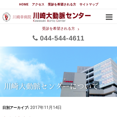
大動脈センターについて
HOME
アクセス
受診を希望される方
サイトマップ
はじめに
大動脈センターについて
手術実績
メディアでの紹介
受診を希望される方
044
544
4611
都道府県別患者マップ
都道府県別紹介病院
医師・スタッフ
フロア図
大動脈瘤について 基本編
3分でわかる大動脈瘤・大動脈
大動脈瘤
解離
大動脈解離（解離性大動脈瘤）
川崎大動脈センターについて
治療の基本
胸部大動脈瘤の治療
日別アーカイブ:
腹部大動脈瘤の治療
2017年11月14日
急性大動脈解離の治療