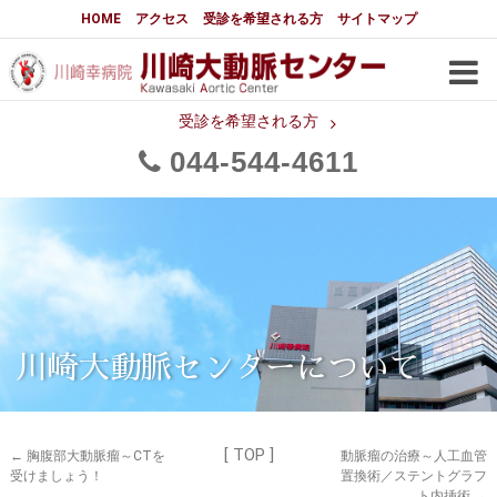
大動脈センターについて
HOME
アクセス
受診を希望される方
サイトマップ
はじめに
大動脈センターについて
手術実績
メディアでの紹介
受診を希望される方
044
544
4611
都道府県別患者マップ
都道府県別紹介病院
医師・スタッフ
フロア図
大動脈瘤について 基本編
3分でわかる大動脈瘤・大動脈
大動脈瘤
解離
大動脈解離（解離性大動脈瘤）
川崎大動脈センターについて
治療の基本
胸部大動脈瘤の治療
[ TOP ]
腹部大動脈瘤の治療
急性大動脈解離の治療
←
胸腹部大動脈瘤～CTを
動脈瘤の治療～人工血管
受けましょう！
置換術／ステントグラフ
ト内挿術
→