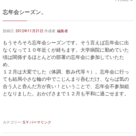
大動脈弁・大動脈基部の治療
ステントグラフトによる治療
忘年会シーズン。
何歳まで手術は可能か？
インフォームドコンセント
大動脈瘤について 詳細編
投稿日:
2012年11月21日
作成者:
編集者
もうそろそろ忘年会シーズンです。そう言えば忘年会に出
胸部大動脈瘤
胸腹部大動脈瘤
なくなって１０年近くが経ちます。大学病院に勤めていた
腹部大動脈瘤
大動脈解離
頃は関係するほとんどの部署の忘年会に参加していたた
め、
ステントグラフトによる治療
年齢・余病
１２月は大変でした（体調、飲み代等々）。忘年会に行っ
ても結局小さな輪の中でこじんまり呑むだけ、ならば気の
マルファン症候群
合う人と呑んだ方が良い！ということで、忘年会不参加組
となりました。おかげさまで１２月も平和に過ごせます。
診察をご希望の方へ
大動脈瘤を指摘されたら？
診療の流れ
カテゴリー:
S.Y
パーマリンク
遠方から来院される方は？
外来予約について