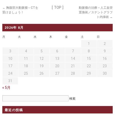
セカンドオピニオン
治療費について
[ TOP ]
←
胸腹部大動脈瘤～CTを
動脈瘤の治療～人工血管
都道府県別紹介病院
良くある質問
受けましょう！
置換術／ステントグラフ
ト内挿術
→
正しい病院の選び方
アクセス
2026年 8月
お問い合わせ
月
火
水
木
金
土
日
1
2
外来予約をされた方へ
3
4
5
6
7
8
9
採用・医療関係の方へ
10
11
12
13
14
15
16
17
18
19
20
21
22
23
私どもの特色
治療目的と治療対象
24
25
26
27
28
29
30
手術概要
ご紹介いただく場合
31
« 5月
医師募集情報
ドクターカー
トピックス一覧
最近の投稿
アーカイブ