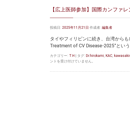
【広上医師参加】国際カンファレン
投稿日:
2025年11月21日
作成者:
編集者
タイやフィリピンに続き、台湾からもレポートが届きま
Treatment of CV Disease-20
カテゴリー:
T.H
|
タグ:
Dr.hirokami
,
KAC
,
kawasakis
ントを受け付けていません。