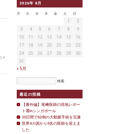
2026年 8月
月
火
水
木
金
土
日
1
2
3
4
5
6
7
8
9
10
11
12
13
14
15
16
d
17
18
19
20
21
22
23
24
25
26
27
28
29
30
【広
コメ
31
上
医
« 5月
師
参
加】
国
最近の投稿
際
カ
【番外編】尾﨑医師の現地レポー
ン
ト㉚inシンガポール
フ
ァ
30日間で62例の大動脈手術を完遂
レ
世界4カ国から9名の医師を迎えま
ン
した
ス