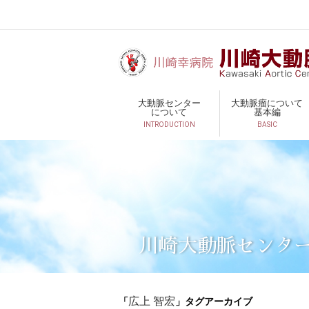
大動脈センター
大動脈瘤について
について
基本編
INTRODUCTION
BASIC
川崎大動脈センタ
「
」タグアーカイブ
広上 智宏