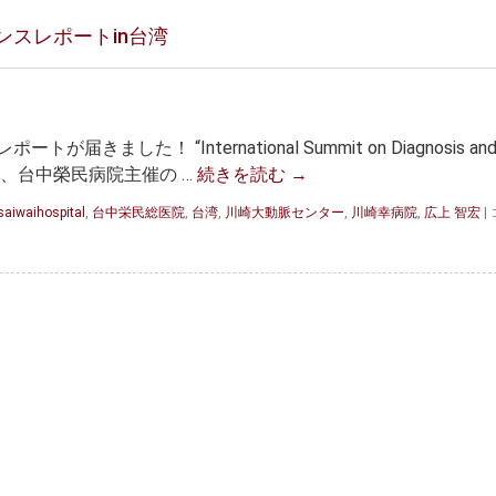
スレポートin台湾
した！ “International Summit on Diagnosis an
25”という、台中榮民病院主催の …
続きを読む
→
aiwaihospital
,
台中栄民総医院
,
台湾
,
川崎大動脈センター
,
川崎幸病院
,
広上 智宏
|