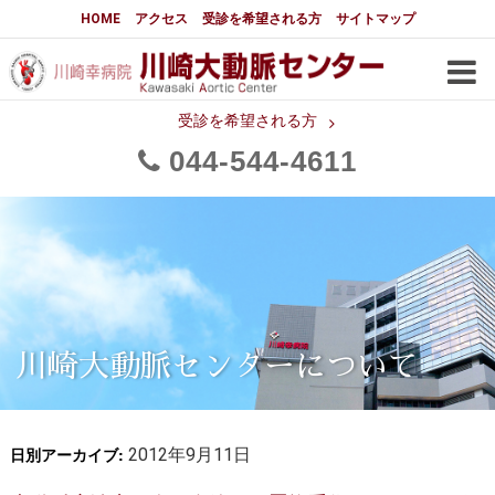
大動脈センターについて
HOME
アクセス
受診を希望される方
サイトマップ
はじめに
大動脈センターについて
手術実績
メディアでの紹介
受診を希望される方
044
544
4611
都道府県別患者マップ
都道府県別紹介病院
医師・スタッフ
フロア図
大動脈瘤について 基本編
3分でわかる大動脈瘤・大動脈
大動脈瘤
解離
大動脈解離（解離性大動脈瘤）
川崎大動脈センターについて
治療の基本
胸部大動脈瘤の治療
日別アーカイブ:
腹部大動脈瘤の治療
2012年9月11日
急性大動脈解離の治療