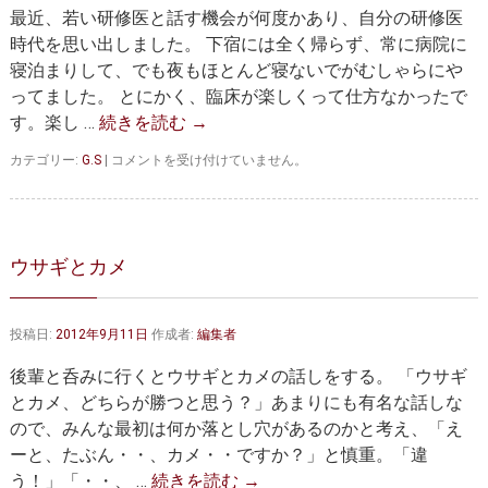
セカンドオピニオン
治療費について
最近、若い研修医と話す機会が何度かあり、自分の研修医
の
置
時代を思い出しました。 下宿には全く帰らず、常に病院に
都道府県別紹介病院
良くある質問
換
寝泊まりして、でも夜もほとんど寝ないでがむしゃらにや
手
ってました。 とにかく、臨床が楽しくって仕方なかったで
正しい病院の選び方
術
アクセス
と
す。楽し …
続きを読む
→
ス
お問い合わせ
テ
研
カテゴリー:
G.S
|
コメントを受け付けていません。
ン
修
外来予約をされた方へ
ト
医
グ
時
ラ
代〜
採用・医療関係の方へ
フ
楽
ウサギとカメ
ト〜
し
私どもの特色
治療目的と治療対象
は
く
て
投稿日:
2012年9月11日
作成者:
編集者
手術概要
し
ご紹介いただく場合
ょ
後輩と呑みに行くとウサギとカメの話しをする。 「ウサギ
う
医師募集情報
ドクターカー
が
とカメ、どちらが勝つと思う？」あまりにも有名な話しな
な
ので、みんな最初は何か落とし穴があるのかと考え、「え
トピックス一覧
い〜
ーと、たぶん・・、カメ・・ですか？」と慎重。「違
は
う！」「・・、 …
続きを読む
→
アーカイブ