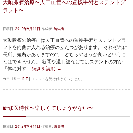
大動脈瘤治療〜人工血管への置換手術とステントグ
大動脈弁・大動脈基部の治療
ステントグラフトによる治療
ラフト〜
何歳まで手術は可能か？
インフォームドコンセント
大動脈瘤について 詳細編
投稿日:
2012年9月11日
作成者:
編集者
大動脈瘤の治療には人工血管への置換手術とステントグラ
胸部大動脈瘤
胸腹部大動脈瘤
フトを内側に入れる治療のふたつがあります。 それぞれに
長所、短所がありますので、どちらのほうが良いというこ
腹部大動脈瘤
大動脈解離
とはできません。 新聞や週刊誌などではステントの方が
ステントグラフトによる治療
年齢・余病
「体に対す …
続きを読む
→
大
カテゴリー:
R.T
|
コメントを受け付けていません。
マルファン症候群
動
脈
診察をご希望の方へ
瘤
治
療〜
大動脈瘤を指摘されたら？
診療の流れ
研修医時代〜楽しくてしょうがない〜
人
工
遠方から来院される方は？
外来予約について
血
投稿日:
2012年9月11日
作成者:
編集者
管
へ