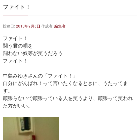
大動脈弁・大動脈基部の治療
ステントグラフトによる治療
ファイト！
何歳まで手術は可能か？
インフォームドコンセント
投稿日:
2013年9月5日
作成者:
編集者
大動脈瘤について 詳細編
ファイト！
胸部大動脈瘤
胸腹部大動脈瘤
闘う君の唄を
闘わない奴等が笑うだろう
腹部大動脈瘤
大動脈解離
ファイト！
ステントグラフトによる治療
年齢・余病
中島みゆきさんの「ファイト！」
自分にがんばれ！って言いたくなるときに、うたってま
マルファン症候群
す。
頑張らないで頑張っている人を笑うより、頑張って笑われ
診察をご希望の方へ
た方がいい。
大動脈瘤を指摘されたら？
診療の流れ
遠方から来院される方は？
外来予約について