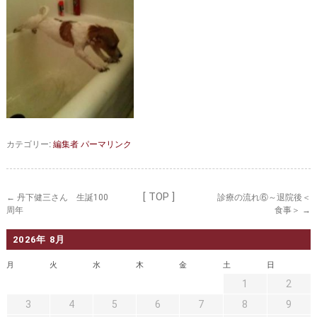
セカンドオピニオン
治療費について
都道府県別紹介病院
良くある質問
正しい病院の選び方
アクセス
お問い合わせ
外来予約をされた方へ
カテゴリー:
編集者
パーマリンク
採用・医療関係の方へ
私どもの特色
治療目的と治療対象
[ TOP ]
←
丹下健三さん 生誕100
診療の流れ⑥～退院後＜
周年
食事＞
→
手術概要
ご紹介いただく場合
2026年 8月
医師募集情報
ドクターカー
月
火
水
木
金
土
日
トピックス一覧
1
2
3
4
5
6
7
8
9
アーカイブ