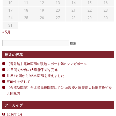
10
11
12
13
14
15
16
17
18
19
20
21
22
23
24
25
26
27
28
29
30
31
« 5月
最近の投稿
【番外編】尾﨑医師の現地レポート㉚inシンガポール
30日間で62例の大動脈手術を完遂
世界4カ国から9名の医師を迎えました
可能性を信じて
【台湾訪問記】台北栄民総医院にてChen教授と胸腹部大動脈置換術を
共同執刀
アーカイブ
2026年5月