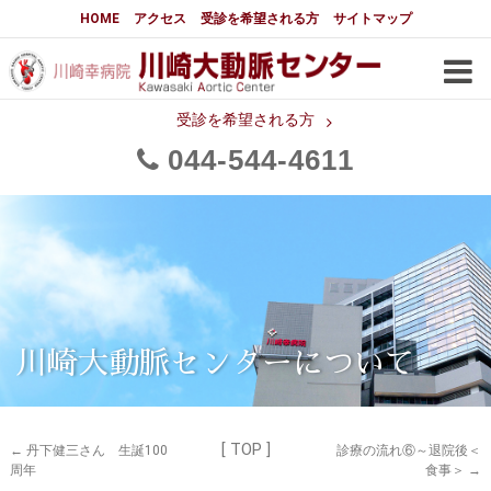
大動脈センターについて
HOME
アクセス
受診を希望される方
サイトマップ
はじめに
大動脈センターについて
手術実績
メディアでの紹介
受診を希望される方
044
544
4611
都道府県別患者マップ
都道府県別紹介病院
医師・スタッフ
フロア図
大動脈瘤について 基本編
3分でわかる大動脈瘤・大動脈
大動脈瘤
解離
大動脈解離（解離性大動脈瘤）
川崎大動脈センターについて
治療の基本
胸部大動脈瘤の治療
[ TOP ]
腹部大動脈瘤の治療
急性大動脈解離の治療
←
丹下健三さん 生誕100
診療の流れ⑥～退院後＜
周年
食事＞
→