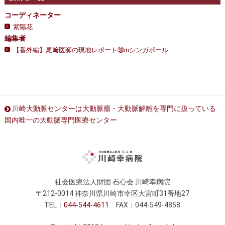
コーディネーター
紫陽花
編集者
【番外編】尾﨑医師の現地レポート㉚inシンガポール
川崎大動脈センターは大動脈瘤・大動脈解離を専門に扱っている
国内唯一の大動脈専門医療センター
社会医療法人財団 石心会 川崎幸病院
〒212-0014 神奈川県川崎市幸区大宮町31番地27
TEL：
044
544
4611
FAX：044-549-4858