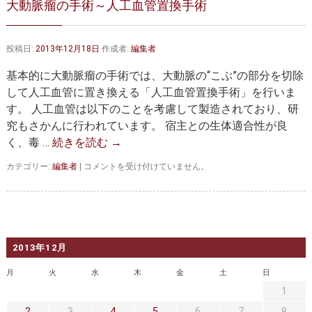
大動脈瘤の手術～人工血管置換手術
大動脈弁・大動脈基部の治療
ステントグラフトによる治療
何歳まで手術は可能か？
インフォームドコンセント
投稿日:
2013年12月18日
作成者:
編集者
大動脈瘤について 詳細編
基本的に大動脈瘤の手術では、大動脈の“こぶ”の部分を切除
して人工血管に置き換える「人工血管置換手術」を行いま
胸部大動脈瘤
胸腹部大動脈瘤
す。 人工血管は以下のことを考慮して製造されており、研
究もさかんに行われています。 宿主との生体適合性が良
腹部大動脈瘤
大動脈解離
く、毒 …
続きを読む
→
ステントグラフトによる治療
年齢・余病
大
カテゴリー:
編集者
|
コメントを受け付けていません。
動
マルファン症候群
脈
瘤
の
診察をご希望の方へ
手
術
2013年12月
大動脈瘤を指摘されたら？
診療の流れ
～
人
月
火
水
木
金
土
日
工
遠方から来院される方は？
外来予約について
1
血
管
2
3
4
5
6
7
8