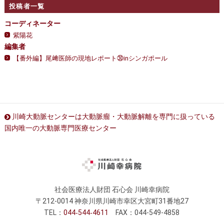
投稿者一覧
コーディネーター
紫陽花
編集者
【番外編】尾﨑医師の現地レポート㉚inシンガポール
川崎大動脈センターは大動脈瘤・大動脈解離を専門に扱っている
国内唯一の大動脈専門医療センター
社会医療法人財団 石心会 川崎幸病院
〒212-0014 神奈川県川崎市幸区大宮町31番地27
TEL：
044
544
4611
FAX：044-549-4858