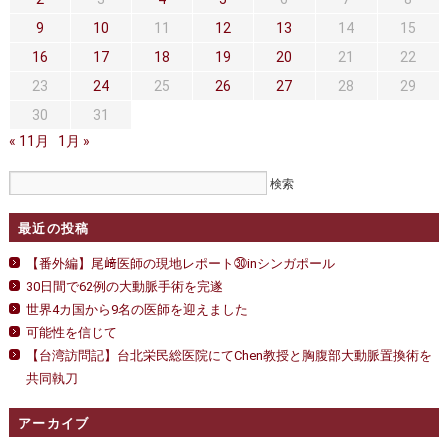
セカンドオピニオン
治療費について
置
換
9
10
11
12
13
14
15
手
都道府県別紹介病院
良くある質問
16
17
18
19
20
21
22
術
は
23
24
25
26
27
28
29
正しい病院の選び方
アクセス
30
31
お問い合わせ
« 11月
1月 »
外来予約をされた方へ
採用・医療関係の方へ
最近の投稿
【番外編】尾﨑医師の現地レポート㉚inシンガポール
私どもの特色
治療目的と治療対象
30日間で62例の大動脈手術を完遂
手術概要
ご紹介いただく場合
世界4カ国から9名の医師を迎えました
可能性を信じて
医師募集情報
ドクターカー
【台湾訪問記】台北栄民総医院にてChen教授と胸腹部大動脈置換術を
共同執刀
トピックス一覧
アーカイブ
アーカイブ