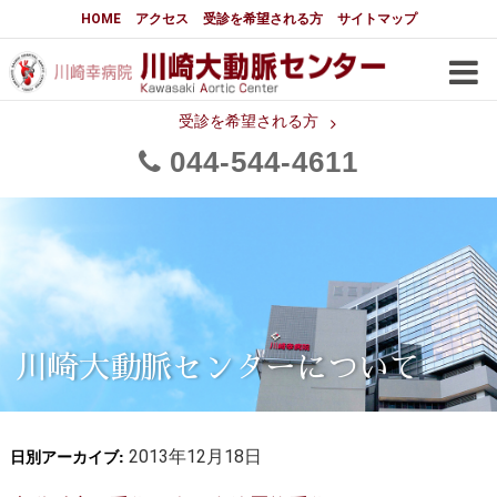
大動脈センターについて
HOME
アクセス
受診を希望される方
サイトマップ
はじめに
大動脈センターについて
手術実績
メディアでの紹介
受診を希望される方
044
544
4611
都道府県別患者マップ
都道府県別紹介病院
医師・スタッフ
フロア図
大動脈瘤について 基本編
3分でわかる大動脈瘤・大動脈
大動脈瘤
解離
大動脈解離（解離性大動脈瘤）
川崎大動脈センターについて
治療の基本
胸部大動脈瘤の治療
日別アーカイブ:
腹部大動脈瘤の治療
2013年12月18日
急性大動脈解離の治療