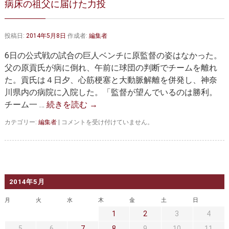
病床の祖父に届けた力投
大動脈弁・大動脈基部の治療
ステントグラフトによる治療
何歳まで手術は可能か？
インフォームドコンセント
投稿日:
2014年5月8日
作成者:
編集者
大動脈瘤について 詳細編
6日の公式戦の試合の巨人ベンチに原監督の姿はなかった。
父の原貢氏が病に倒れ、午前に球団の判断でチームを離れ
胸部大動脈瘤
胸腹部大動脈瘤
た。貢氏は４日夕、心筋梗塞と大動脈解離を併発し、神奈
川県内の病院に入院した。「監督が望んでいるのは勝利。
腹部大動脈瘤
大動脈解離
チーム一 …
続きを読む
→
ステントグラフトによる治療
年齢・余病
病
カテゴリー:
編集者
|
コメントを受け付けていません。
床
マルファン症候群
の
祖
父
診察をご希望の方へ
に
届
2014年5月
大動脈瘤を指摘されたら？
診療の流れ
け
た
月
火
水
木
金
土
日
力
遠方から来院される方は？
外来予約について
1
2
3
4
投
は
5
6
7
8
9
10
11