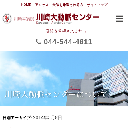
大動脈センターについて
HOME
アクセス
受診を希望される方
サイトマップ
はじめに
大動脈センターについて
手術実績
メディアでの紹介
受診を希望される方
044
544
4611
都道府県別患者マップ
都道府県別紹介病院
医師・スタッフ
フロア図
大動脈瘤について 基本編
3分でわかる大動脈瘤・大動脈
大動脈瘤
解離
大動脈解離（解離性大動脈瘤）
川崎大動脈センターについて
治療の基本
胸部大動脈瘤の治療
日別アーカイブ:
腹部大動脈瘤の治療
2014年5月8日
急性大動脈解離の治療