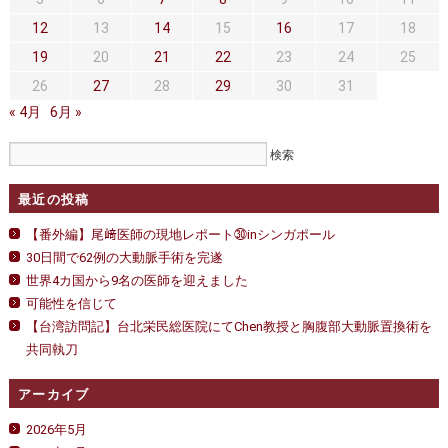
セカンドオピニオン
治療費について
12
13
14
15
16
17
18
都道府県別紹介病院
良くある質問
19
20
21
22
23
24
25
26
27
28
29
30
31
正しい病院の選び方
アクセス
« 4月
6月 »
お問い合わせ
外来予約をされた方へ
最近の投稿
採用・医療関係の方へ
【番外編】尾﨑医師の現地レポート㉚inシンガポール
30日間で62例の大動脈手術を完遂
私どもの特色
治療目的と治療対象
世界4カ国から9名の医師を迎えました
可能性を信じて
手術概要
ご紹介いただく場合
【台湾訪問記】台北栄民総医院にてChen教授と胸腹部大動脈置換術を
共同執刀
医師募集情報
ドクターカー
アーカイブ
トピックス一覧
2026年5月
アーカイブ