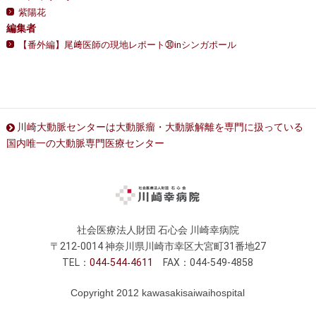
紫陽花
編集者
【番外編】尾﨑医師の現地レポート㉚inシンガポール
川崎大動脈センターは大動脈瘤・大動脈解離を専門に扱っている
国内唯一の大動脈専門医療センター
社会医療法人財団 石心会 川崎幸病院
〒212-0014 神奈川県川崎市幸区大宮町31番地27
TEL：
044
544
4611
FAX：044-549-4858
Copyright 2012 kawasakisaiwaihospital