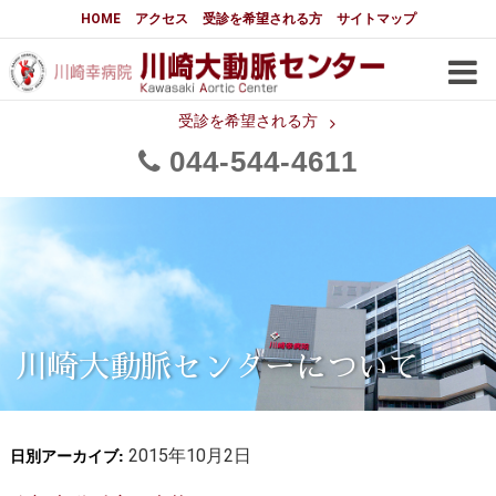
大動脈センターについて
HOME
アクセス
受診を希望される方
サイトマップ
はじめに
大動脈センターについて
手術実績
メディアでの紹介
受診を希望される方
044
544
4611
都道府県別患者マップ
都道府県別紹介病院
医師・スタッフ
フロア図
大動脈瘤について 基本編
3分でわかる大動脈瘤・大動脈
大動脈瘤
解離
大動脈解離（解離性大動脈瘤）
川崎大動脈センターについて
治療の基本
胸部大動脈瘤の治療
日別アーカイブ:
腹部大動脈瘤の治療
2015年10月2日
急性大動脈解離の治療