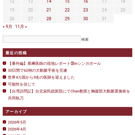
セカンドオピニオン
治療費について
12
13
14
15
16
17
18
19
20
21
22
23
24
25
都道府県別紹介病院
良くある質問
26
27
28
29
30
31
« 9月
正しい病院の選び方
11月 »
アクセス
お問い合わせ
最近の投稿
外来予約をされた方へ
【番外編】尾﨑医師の現地レポート㉚inシンガポール
採用・医療関係の方へ
30日間で62例の大動脈手術を完遂
世界4カ国から9名の医師を迎えました
私どもの特色
治療目的と治療対象
可能性を信じて
【台湾訪問記】台北栄民総医院にてChen教授と胸腹部大動脈置換術を
手術概要
ご紹介いただく場合
共同執刀
医師募集情報
ドクターカー
アーカイブ
トピックス一覧
2026年5月
2026年4月
アーカイブ