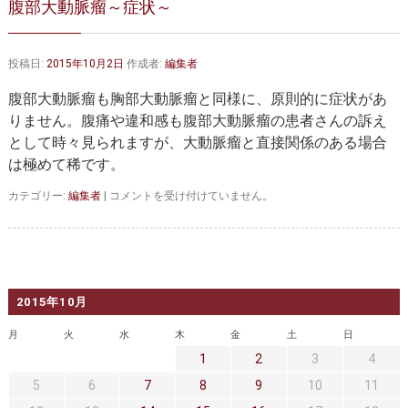
腹部大動脈瘤～症状～
大動脈弁・大動脈基部の治療
ステントグラフトによる治療
何歳まで手術は可能か？
インフォームドコンセント
投稿日:
2015年10月2日
作成者:
編集者
大動脈瘤について 詳細編
腹部大動脈瘤も胸部大動脈瘤と同様に、原則的に症状があ
りません。腹痛や違和感も腹部大動脈瘤の患者さんの訴え
胸部大動脈瘤
胸腹部大動脈瘤
として時々見られますが、大動脈瘤と直接関係のある場合
は極めて稀です。
腹部大動脈瘤
大動脈解離
腹
カテゴリー:
編集者
|
コメントを受け付けていません。
ステントグラフトによる治療
年齢・余病
部
大
動
マルファン症候群
脈
瘤
診察をご希望の方へ
～
2015年10月
症
状
大動脈瘤を指摘されたら？
診療の流れ
月
火
水
木
金
土
日
～
1
2
3
4
は
遠方から来院される方は？
外来予約について
5
6
7
8
9
10
11