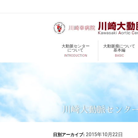
大動脈センター
大動脈瘤について
について
基本編
INTRODUCTION
BASIC
川崎大動脈センタ
日別アーカイブ:
2015年10月22日