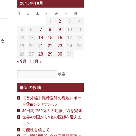
2015年10月
月
火
水
木
金
土
日
1
2
3
4
5
6
7
8
9
10
11
12
13
14
15
16
17
18
よる
19
20
21
22
23
24
25
26
27
28
29
30
31
« 9月
11月 »
最近の投稿
【番外編】尾﨑医師の現地レポー
ト㉚inシンガポール
30日間で62例の大動脈手術を完遂
世界4カ国から9名の医師を迎えま
した
可能性を信じて