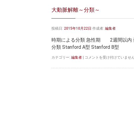
大動脈解離～分類～
投稿日:
2015年10月22日
作成者:
編集者
時期による分類 急性期 2週間以内 
分類 Stanford A型 Stanford B型
大
カテゴリー:
編集者
|
コメントを受け付けていませ
動
脈
解
離
～
分
類
～
は