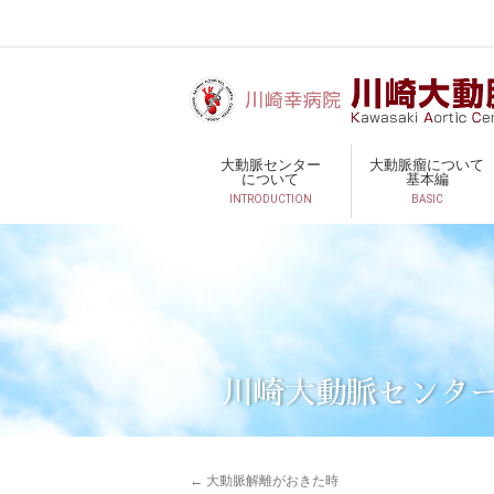
大動脈センター
大動脈瘤について
について
基本編
INTRODUCTION
BASIC
川崎大動脈センタ
←
大動脈解離がおきた時