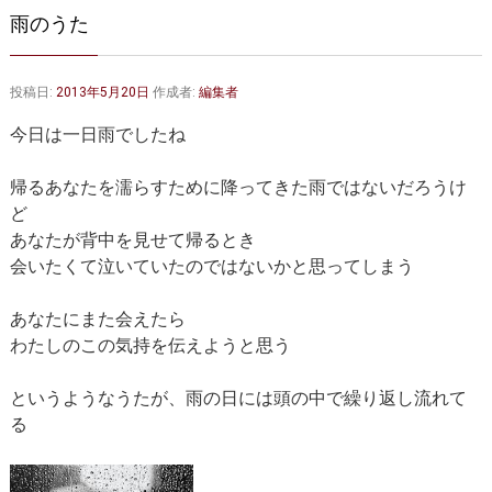
大動脈弁・大動脈基部の治療
ステントグラフトによる治療
雨のうた
何歳まで手術は可能か？
インフォームドコンセント
投稿日:
2013年5月20日
作成者:
編集者
大動脈瘤について 詳細編
今日は一日雨でしたね
胸部大動脈瘤
胸腹部大動脈瘤
帰るあなたを濡らすために降ってきた雨ではないだろうけ
腹部大動脈瘤
大動脈解離
ど
あなたが背中を見せて帰るとき
ステントグラフトによる治療
年齢・余病
会いたくて泣いていたのではないかと思ってしまう
マルファン症候群
あなたにまた会えたら
わたしのこの気持を伝えようと思う
診察をご希望の方へ
大動脈瘤を指摘されたら？
診療の流れ
というようなうたが、雨の日には頭の中で繰り返し流れて
る
遠方から来院される方は？
外来予約について