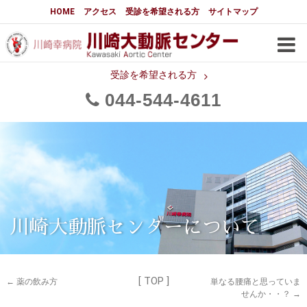
大動脈センターについて
HOME
アクセス
受診を希望される方
サイトマップ
はじめに
大動脈センターについて
手術実績
メディアでの紹介
受診を希望される方
044
544
4611
都道府県別患者マップ
都道府県別紹介病院
医師・スタッフ
フロア図
大動脈瘤について 基本編
3分でわかる大動脈瘤・大動脈
大動脈瘤
解離
大動脈解離（解離性大動脈瘤）
川崎大動脈センターについて
治療の基本
胸部大動脈瘤の治療
[ TOP ]
腹部大動脈瘤の治療
急性大動脈解離の治療
←
薬の飲み方
単なる腰痛と思っていま
せんか・・？
→