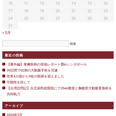
10
11
12
13
14
15
16
17
18
19
20
21
22
23
24
25
26
27
28
29
30
31
« 5月
最近の投稿
【番外編】尾﨑医師の現地レポート㉚inシンガポール
30日間で62例の大動脈手術を完遂
世界4カ国から9名の医師を迎えました
可能性を信じて
【台湾訪問記】台北栄民総医院にてChen教授と胸腹部大動脈置換術を
共同執刀
アーカイブ
2026年5月