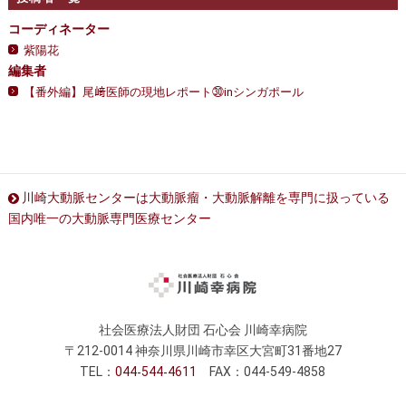
コーディネーター
紫陽花
編集者
【番外編】尾﨑医師の現地レポート㉚inシンガポール
川崎大動脈センターは大動脈瘤・大動脈解離を専門に扱っている
国内唯一の大動脈専門医療センター
社会医療法人財団 石心会 川崎幸病院
〒212-0014 神奈川県川崎市幸区大宮町31番地27
TEL：
044
544
4611
FAX：044-549-4858