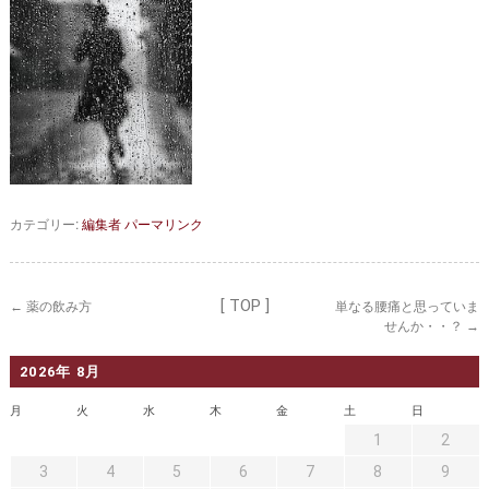
セカンドオピニオン
治療費について
都道府県別紹介病院
良くある質問
正しい病院の選び方
アクセス
お問い合わせ
外来予約をされた方へ
カテゴリー:
編集者
パーマリンク
採用・医療関係の方へ
私どもの特色
治療目的と治療対象
[ TOP ]
←
薬の飲み方
単なる腰痛と思っていま
せんか・・？
→
手術概要
ご紹介いただく場合
2026年 8月
医師募集情報
ドクターカー
月
火
水
木
金
土
日
トピックス一覧
1
2
3
4
5
6
7
8
9
アーカイブ