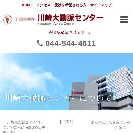
大動脈センターについて
HOME
アクセス
受診を希望される方
サイトマップ
はじめに
大動脈センターについて
手術実績
メディアでの紹介
受診を希望される方
044
544
4611
都道府県別患者マップ
都道府県別紹介病院
医師・スタッフ
フロア図
大動脈瘤について 基本編
3分でわかる大動脈瘤・大動脈
大動脈瘤
解離
大動脈解離（解離性大動脈瘤）
川崎大動脈センターについて
治療の基本
胸部大動脈瘤の治療
[ TOP ]
腹部大動脈瘤の治療
急性大動脈解離の治療
←
川崎大動脈センターに
あるがままの自分でいる
ついて②～24時間365日手
ために
→
術対応～