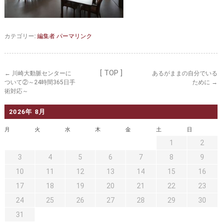
セカンドオピニオン
治療費について
都道府県別紹介病院
良くある質問
カテゴリー:
編集者
パーマリンク
正しい病院の選び方
アクセス
お問い合わせ
[ TOP ]
←
川崎大動脈センターに
あるがままの自分でいる
ついて②～24時間365日手
ために
→
外来予約をされた方へ
術対応～
採用・医療関係の方へ
2026年 8月
月
火
水
木
金
土
日
私どもの特色
治療目的と治療対象
1
2
手術概要
ご紹介いただく場合
3
4
5
6
7
8
9
10
11
12
13
14
15
16
医師募集情報
ドクターカー
17
18
19
20
21
22
23
トピックス一覧
24
25
26
27
28
29
30
31
アーカイブ