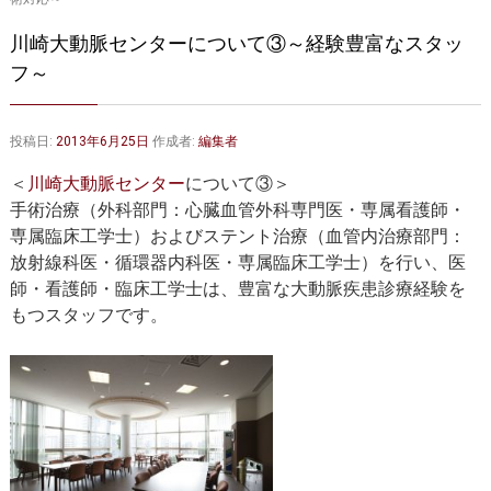
大動脈弁・大動脈基部の治療
ステントグラフトによる治療
川崎大動脈センターについて③～経験豊富なスタッ
何歳まで手術は可能か？
インフォームドコンセント
フ～
大動脈瘤について 詳細編
投稿日:
2013年6月25日
作成者:
編集者
胸部大動脈瘤
胸腹部大動脈瘤
＜
川崎大動脈センター
について③＞
腹部大動脈瘤
大動脈解離
手術治療（外科部門：心臓血管外科専門医・専属看護師・
専属臨床工学士）およびステント治療（血管内治療部門：
ステントグラフトによる治療
年齢・余病
放射線科医・循環器内科医・専属臨床工学士）を行い、医
師・看護師・臨床工学士は、豊富な大動脈疾患診療経験を
マルファン症候群
もつスタッフです。
診察をご希望の方へ
大動脈瘤を指摘されたら？
診療の流れ
遠方から来院される方は？
外来予約について