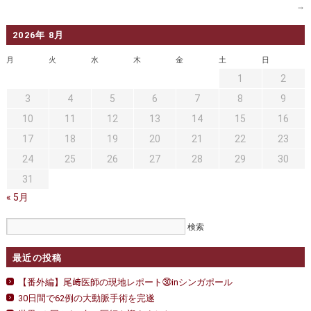
セカンドオピニオン
治療費について
→
都道府県別紹介病院
良くある質問
2026年 8月
月
正しい病院の選び方
火
水
木
アクセス
金
土
日
1
2
お問い合わせ
3
4
5
6
7
8
9
10
11
12
13
14
15
16
外来予約をされた方へ
17
18
19
20
21
22
23
採用・医療関係の方へ
24
25
26
27
28
29
30
31
私どもの特色
治療目的と治療対象
« 5月
手術概要
ご紹介いただく場合
医師募集情報
ドクターカー
最近の投稿
トピックス一覧
【番外編】尾﨑医師の現地レポート㉚inシンガポール
30日間で62例の大動脈手術を完遂
アーカイブ