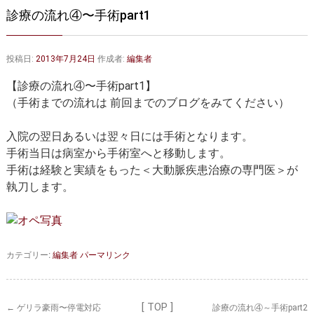
大動脈弁・大動脈基部の治療
ステントグラフトによる治療
診療の流れ④〜手術part1
何歳まで手術は可能か？
インフォームドコンセント
投稿日:
2013年7月24日
作成者:
編集者
大動脈瘤について 詳細編
【診療の流れ④〜手術part1】
胸部大動脈瘤
胸腹部大動脈瘤
（手術までの流れは 前回までのブログをみてください）
腹部大動脈瘤
大動脈解離
入院の翌日あるいは翌々日には手術となります。
手術当日は病室から手術室へと移動します。
ステントグラフトによる治療
年齢・余病
手術は経験と実績をもった＜大動脈疾患治療の専門医＞が
執刀します。
マルファン症候群
診察をご希望の方へ
大動脈瘤を指摘されたら？
診療の流れ
カテゴリー:
編集者
パーマリンク
遠方から来院される方は？
外来予約について
[ TOP ]
←
ゲリラ豪雨〜停電対応
診療の流れ④～手術part2