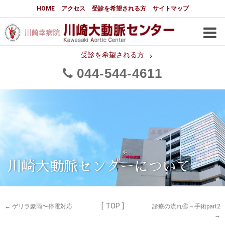
大動脈センターについて
HOME
アクセス
受診を希望される方
サイトマップ
はじめに
大動脈センターについて
手術実績
メディアでの紹介
受診を希望される方
044
544
4611
都道府県別患者マップ
都道府県別紹介病院
医師・スタッフ
フロア図
大動脈瘤について 基本編
3分でわかる大動脈瘤・大動脈
大動脈瘤
解離
大動脈解離（解離性大動脈瘤）
川崎大動脈センターについて
治療の基本
胸部大動脈瘤の治療
[ TOP ]
腹部大動脈瘤の治療
急性大動脈解離の治療
←
ゲリラ豪雨〜停電対応
診療の流れ④～手術part2
→