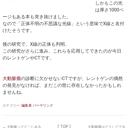
セカンドオピニオン
治療費について
しかもこの光
は厚さ1000ペ
都道府県別紹介病院
良くある質問
ージもある本も突き抜けました。
なので「正体不明の不思議な光線」という意味でX線と名付
正しい病院の選び方
アクセス
けたそうです。
お問い合わせ
後の研究で、X線の正体も判明。
この研究がさらに進み、これらを応用してできたのが今日
外来予約をされた方へ
のレントゲンやCTです。
採用・医療関係の方へ
私どもの特色
治療目的と治療対象
大動脈瘤
の診断に欠かせないCTですが、レントゲンの偶然
の発見がなければ、まだこの世に存在しなかったかもしれ
手術概要
ご紹介いただく場合
ませんね。
医師募集情報
ドクターカー
カテゴリー:
編集者
パーマリンク
トピックス一覧
アーカイブ
[ TOP ]
←
大動脈ってどこにある
大動脈瘤はどうしてでき