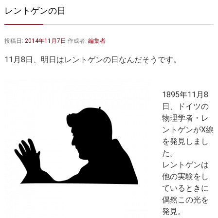
大動脈弁・大動脈基部の治療
ステントグラフトによる治療
レントゲンの日
何歳まで手術は可能か？
インフォームドコンセント
投稿日:
2014年11月7日
作成者:
編集者
大動脈瘤について 詳細編
11月8日、明日はレントゲンの日なんだそうです。
胸部大動脈瘤
胸腹部大動脈瘤
腹部大動脈瘤
大動脈解離
1895年11月8
日、ドイツの
ステントグラフトによる治療
年齢・余病
物理学者・レ
ントゲンがX線
マルファン症候群
を発見しまし
た。
診察をご希望の方へ
レントゲンは
大動脈瘤を指摘されたら？
診療の流れ
他の実験をし
ているときに
遠方から来院される方は？
外来予約について
偶然この光を
発見。