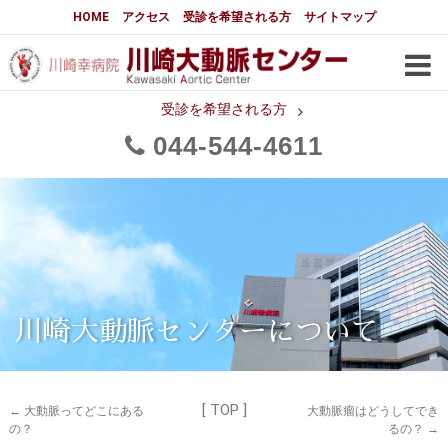
大動脈センターについて
HOME
アクセス
受診を希望される方
サイトマップ
はじめに
大動脈センターについて
手術実績
メディアでの紹介
受診を希望される方
044
544
4611
都道府県別患者マップ
都道府県別紹介病院
医師・スタッフ
フロア図
大動脈瘤について 基本編
3分でわかる大動脈瘤・大動脈
大動脈瘤
解離
大動脈解離（解離性大動脈瘤）
川崎大動脈センターについて
治療の基本
胸部大動脈瘤の治療
[ TOP ]
腹部大動脈瘤の治療
急性大動脈解離の治療
←
大動脈ってどこにある
大動脈瘤はどうしてでき
の？
るの？
→