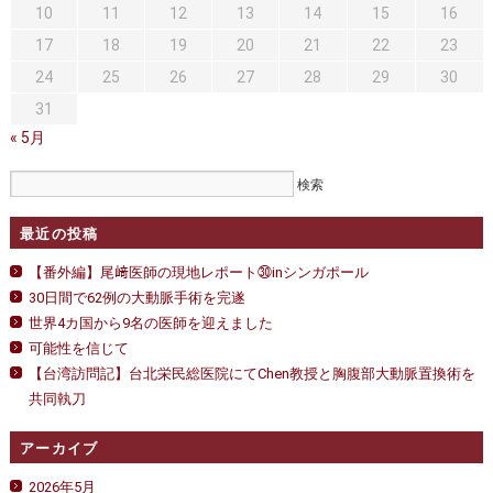
10
11
12
13
14
15
16
17
18
19
20
21
22
23
24
25
26
27
28
29
30
31
« 5月
最近の投稿
【番外編】尾﨑医師の現地レポート㉚inシンガポール
30日間で62例の大動脈手術を完遂
世界4カ国から9名の医師を迎えました
可能性を信じて
【台湾訪問記】台北栄民総医院にてChen教授と胸腹部大動脈置換術を
共同執刀
アーカイブ
2026年5月