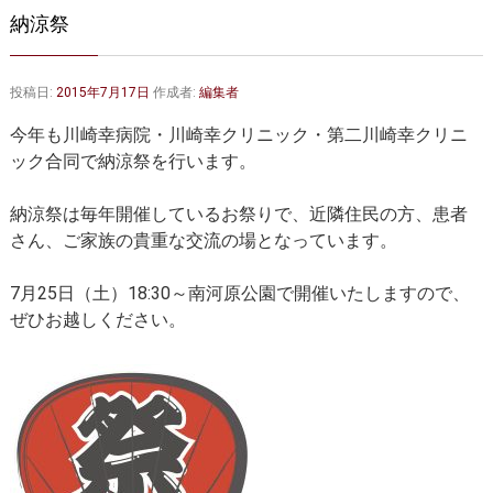
大動脈弁・大動脈基部の治療
ステントグラフトによる治療
納涼祭
何歳まで手術は可能か？
インフォームドコンセント
投稿日:
2015年7月17日
作成者:
編集者
大動脈瘤について 詳細編
今年も川崎幸病院・川崎幸クリニック・第二川崎幸クリニ
胸部大動脈瘤
胸腹部大動脈瘤
ック合同で納涼祭を行います。
腹部大動脈瘤
大動脈解離
納涼祭は毎年開催しているお祭りで、近隣住民の方、患者
さん、ご家族の貴重な交流の場となっています。
ステントグラフトによる治療
年齢・余病
7月25日（土）18:30～南河原公園で開催いたしますので、
マルファン症候群
ぜひお越しください。
診察をご希望の方へ
大動脈瘤を指摘されたら？
診療の流れ
遠方から来院される方は？
外来予約について