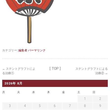
セカンドオピニオン
治療費について
都道府県別紹介病院
良くある質問
正しい病院の選び方
アクセス
お問い合わせ
外来予約をされた方へ
カテゴリー:
編集者
パーマリンク
採用・医療関係の方へ
私どもの特色
治療目的と治療対象
[ TOP ]
←
ステントグラフトによ
ステントグラフトによる
る治療①
治療②
→
手術概要
ご紹介いただく場合
2026年 8月
医師募集情報
ドクターカー
月
火
水
木
金
土
日
トピックス一覧
1
2
3
4
5
6
7
8
9
アーカイブ