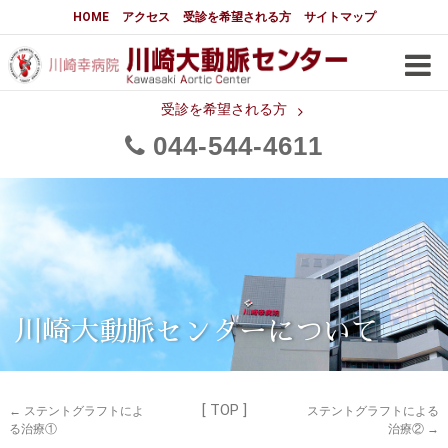
大動脈センターについて
HOME
アクセス
受診を希望される方
サイトマップ
はじめに
大動脈センターについて
手術実績
メディアでの紹介
受診を希望される方
044
544
4611
都道府県別患者マップ
都道府県別紹介病院
医師・スタッフ
フロア図
大動脈瘤について 基本編
3分でわかる大動脈瘤・大動脈
大動脈瘤
解離
大動脈解離（解離性大動脈瘤）
川崎大動脈センターについて
治療の基本
胸部大動脈瘤の治療
[ TOP ]
腹部大動脈瘤の治療
急性大動脈解離の治療
←
ステントグラフトによ
ステントグラフトによる
る治療①
治療②
→