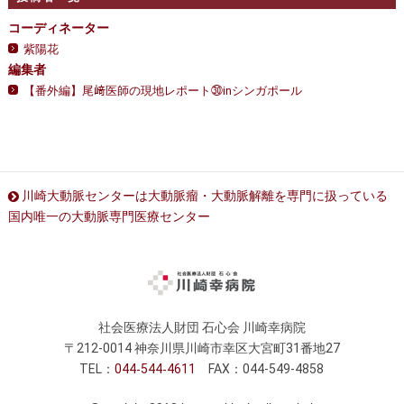
コーディネーター
紫陽花
編集者
【番外編】尾﨑医師の現地レポート㉚inシンガポール
川崎大動脈センターは大動脈瘤・大動脈解離を専門に扱っている
国内唯一の大動脈専門医療センター
社会医療法人財団 石心会 川崎幸病院
〒212-0014 神奈川県川崎市幸区大宮町31番地27
TEL：
044
544
4611
FAX：044-549-4858