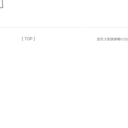
[ TOP ]
急性大動脈解離の