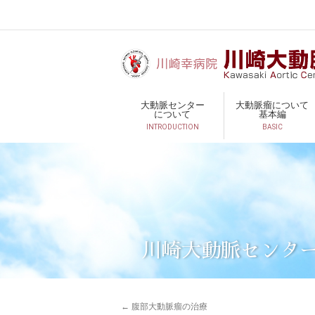
大動脈センター
大動脈瘤について
について
基本編
INTRODUCTION
BASIC
川崎大動脈センタ
←
腹部大動脈瘤の治療