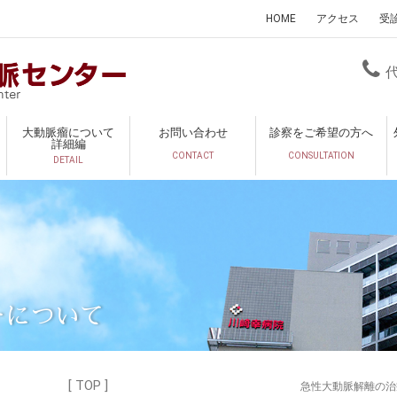
HOME
アクセス
受
大動脈瘤について
お問い合わせ
診察をご希望の方へ
詳細編
CONTACT
CONSULTATION
DETAIL
ーについて
[ TOP ]
急性大動脈解離の