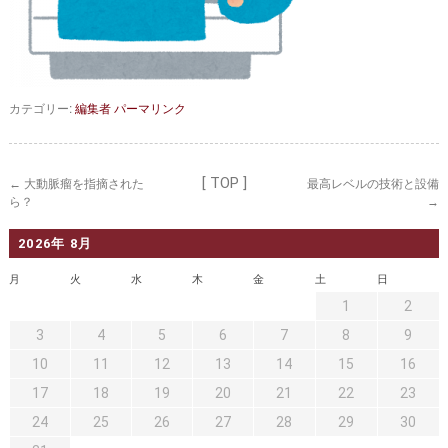
セカンドオピニオン
治療費について
都道府県別紹介病院
良くある質問
正しい病院の選び方
アクセス
カテゴリー:
編集者
パーマリンク
お問い合わせ
外来予約をされた方へ
[ TOP ]
←
大動脈瘤を指摘された
最高レベルの技術と設備
ら？
→
採用・医療関係の方へ
2026年 8月
私どもの特色
治療目的と治療対象
月
火
水
木
金
土
日
1
2
手術概要
ご紹介いただく場合
3
4
5
6
7
8
9
医師募集情報
ドクターカー
10
11
12
13
14
15
16
17
18
19
20
21
22
23
トピックス一覧
24
25
26
27
28
29
30
アーカイブ