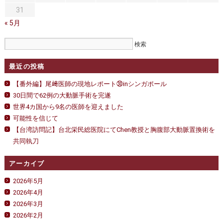
31
« 5月
最近の投稿
【番外編】尾﨑医師の現地レポート㉚inシンガポール
30日間で62例の大動脈手術を完遂
世界4カ国から9名の医師を迎えました
可能性を信じて
【台湾訪問記】台北栄民総医院にてChen教授と胸腹部大動脈置換術を
共同執刀
アーカイブ
2026年5月
2026年4月
2026年3月
2026年2月