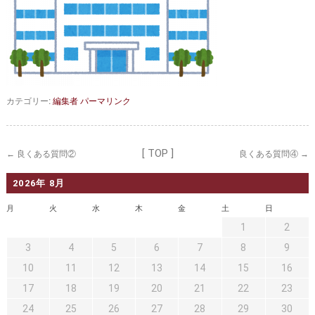
セカンドオピニオン
治療費について
都道府県別紹介病院
良くある質問
正しい病院の選び方
アクセス
お問い合わせ
カテゴリー:
編集者
パーマリンク
外来予約をされた方へ
[ TOP ]
←
良くある質問②
良くある質問④
→
採用・医療関係の方へ
2026年 8月
私どもの特色
治療目的と治療対象
月
火
水
木
金
土
日
手術概要
ご紹介いただく場合
1
2
3
4
5
6
7
8
9
医師募集情報
ドクターカー
10
11
12
13
14
15
16
トピックス一覧
17
18
19
20
21
22
23
24
25
26
27
28
29
30
アーカイブ