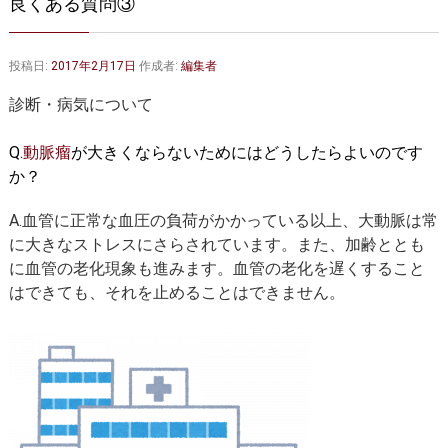
良くある質問③
大動脈弁・大動脈基部の治療
ステントグラフトによる治療
何歳まで手術は可能か？
インフォームドコンセント
投稿日:
2017年2月17日
作成者:
編集者
大動脈瘤について 詳細編
診断・病気について
胸部大動脈瘤
胸腹部大動脈瘤
Q.
動脈瘤
が大きくならないためにはどうしたらよいのです
か？
腹部大動脈瘤
大動脈解離
A.血管に正常な血圧の負荷がかかっている以上、大動脈は常
ステントグラフトによる治療
年齢・余病
に大きなストレスにさらされています。また、加齢ととも
に血管の老化現象も進みます。血管の老化を遅くすること
マルファン症候群
はできても、それを止めることはできません。
診察をご希望の方へ
大動脈瘤を指摘されたら？
診療の流れ
遠方から来院される方は？
外来予約について