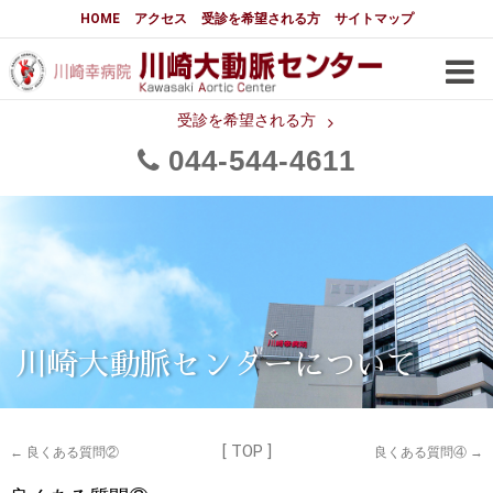
大動脈センターについて
HOME
アクセス
受診を希望される方
サイトマップ
はじめに
大動脈センターについて
手術実績
メディアでの紹介
受診を希望される方
044
544
4611
都道府県別患者マップ
都道府県別紹介病院
医師・スタッフ
フロア図
大動脈瘤について 基本編
3分でわかる大動脈瘤・大動脈
大動脈瘤
解離
大動脈解離（解離性大動脈瘤）
川崎大動脈センターについて
治療の基本
胸部大動脈瘤の治療
[ TOP ]
腹部大動脈瘤の治療
急性大動脈解離の治療
←
良くある質問②
良くある質問④
→