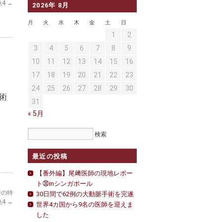
色4
→
2026年 8月
月
火
水
木
金
土
日
1
2
3
4
5
6
7
8
9
10
11
12
13
14
15
16
17
18
19
20
21
22
23
24
25
26
27
28
29
30
術
31
« 5月
最近の投稿
【番外編】尾﨑医師の現地レポー
ト㉚inシンガポール
療の特
30日間で62例の大動脈手術を完遂
色4
→
世界4カ国から9名の医師を迎えま
した