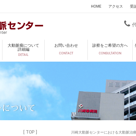
HOME
アクセス
受
大動脈瘤について
お問い合わせ
診察をご希望の方へ
詳細編
CONTACT
CONSULTATION
DETAIL
ーについて
[ TOP ]
川崎大動脈センターにおける大動脈治