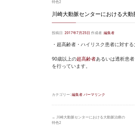
特色2
川崎大動脈センターにおける大動
投稿日:
2017年7月25日
作成者:
編集者
・超高齢者・ハイリスク患者に対する
90歳以上の
超高齢者
あるいは透析患者
を行っています。
カテゴリー:
編集者
パーマリンク
←
川崎大動脈センターにおける大動脈治療の
特色2