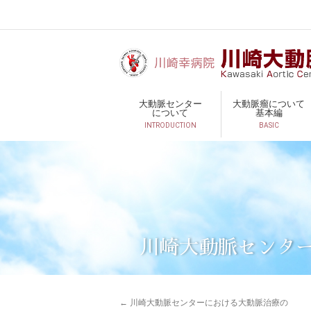
大動脈センター
大動脈瘤について
について
基本編
INTRODUCTION
BASIC
川崎大動脈センタ
←
川崎大動脈センターにおける大動脈治療の