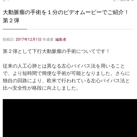
大動脈弁・大動脈基部の治療
ステントグラフトによる治療
大動脈瘤の手術を１分のビデオムービーでご紹介！
何歳まで手術は可能か？
インフォームドコンセント
第２弾
大動脈瘤について 詳細編
投稿日:
2017年12月1日
作成者:
編集者
胸部大動脈瘤
胸腹部大動脈瘤
第２弾として下行大動脈瘤の手術についてです！
腹部大動脈瘤
大動脈解離
従来の人工心肺とは異なる左心バイパス法を用いること
ステントグラフトによる治療
年齢・余病
で、より短時間で簡便な手術が可能となりました。さらに
独自の回路により、欧米で行われている左心バイパス法と
マルファン症候群
比べ安全性が格段に向上しました。
診察をご希望の方へ
大動脈瘤を指摘されたら？
診療の流れ
遠方から来院される方は？
外来予約について