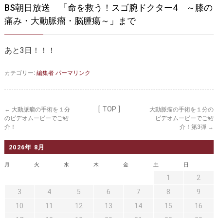
BS朝日放送 「
命を救う！スゴ腕ドクター4 ～膝の
痛み・大動脈瘤・脳腫瘍～」まで
あと3日！！！
カテゴリー:
編集者
パーマリンク
[ TOP ]
←
大動脈瘤の手術を１分
大動脈瘤の手術を１分の
のビデオムービーでご紹
ビデオムービーでご紹
介！
介！第3弾
→
2026年 8月
月
火
水
木
金
土
日
1
2
3
4
5
6
7
8
9
10
11
12
13
14
15
16