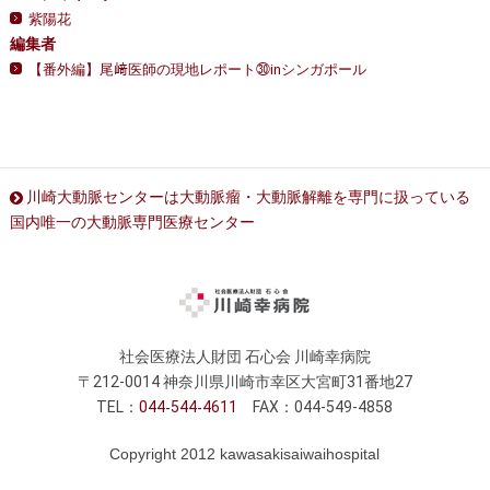
紫陽花
編集者
【番外編】尾﨑医師の現地レポート㉚inシンガポール
川崎大動脈センターは大動脈瘤・大動脈解離を専門に扱っている
国内唯一の大動脈専門医療センター
社会医療法人財団 石心会 川崎幸病院
〒212-0014 神奈川県川崎市幸区大宮町31番地27
TEL：
044
544
4611
FAX：044-549-4858
Copyright 2012 kawasakisaiwaihospital