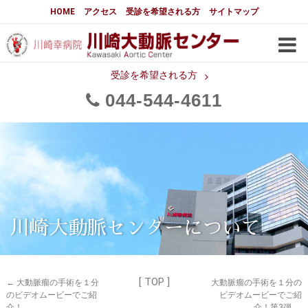
大動脈センターについて
HOME
アクセス
受診を希望される方
サイトマップ
はじめに
大動脈センターについて
手術実績
メディアでの紹介
受診を希望される方
044
544
4611
都道府県別患者マップ
都道府県別紹介病院
医師・スタッフ
フロア図
大動脈瘤について 基本編
3分でわかる大動脈瘤・大動脈
大動脈瘤
解離
大動脈解離（解離性大動脈瘤）
川崎大動脈センターについて
治療の基本
胸部大動脈瘤の治療
[ TOP ]
腹部大動脈瘤の治療
急性大動脈解離の治療
←
大動脈瘤の手術を１分
大動脈瘤の手術を１分の
のビデオムービーでご紹
ビデオムービーでご紹
介！
介！第3弾
→