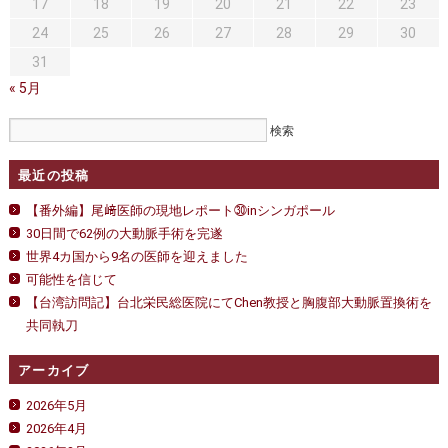
17
18
19
20
21
22
23
24
25
26
27
28
29
30
31
« 5月
最近の投稿
【番外編】尾﨑医師の現地レポート㉚inシンガポール
30日間で62例の大動脈手術を完遂
世界4カ国から9名の医師を迎えました
可能性を信じて
【台湾訪問記】台北栄民総医院にてChen教授と胸腹部大動脈置換術を
共同執刀
アーカイブ
2026年5月
2026年4月