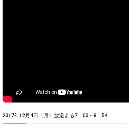
セカンドオピニオン
治療費について
都道府県別紹介病院
良くある質問
正しい病院の選び方
アクセス
お問い合わせ
外来予約をされた方へ
採用・医療関係の方へ
私どもの特色
治療目的と治療対象
手術概要
ご紹介いただく場合
医師募集情報
ドクターカー
2017年12月4日（月）放送よる7：00～8：54
トピックス一覧
アーカイブ