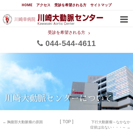
大動脈センターについて
HOME
アクセス
受診を希望される方
サイトマップ
はじめに
大動脈センターについて
手術実績
メディアでの紹介
受診を希望される方
044
544
4611
都道府県別患者マップ
都道府県別紹介病院
医師・スタッフ
フロア図
大動脈瘤について 基本編
3分でわかる大動脈瘤・大動脈
大動脈瘤
解離
大動脈解離（解離性大動脈瘤）
川崎大動脈センターについて
治療の基本
胸部大動脈瘤の治療
[ TOP ]
腹部大動脈瘤の治療
急性大動脈解離の治療
←
胸腹部大動脈瘤の原因
下行大動脈瘤～なかなか
症状は出ない・・・～
→