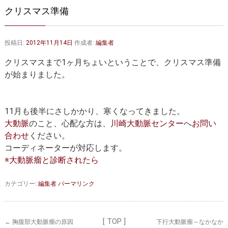
大動脈弁・大動脈基部の治療
ステントグラフトによる治療
クリスマス準備
何歳まで手術は可能か？
インフォームドコンセント
投稿日:
2012年11月14日
作成者:
編集者
大動脈瘤について 詳細編
クリスマスまで1ヶ月ちょいということで、クリスマス準備
胸部大動脈瘤
胸腹部大動脈瘤
が始まりました。
腹部大動脈瘤
大動脈解離
11月も後半にさしかかり、寒くなってきました。
ステントグラフトによる治療
年齢・余病
大動脈
のこと、心配な方は、
川崎大動脈センター
へ
お問い
合わせ
ください。
マルファン症候群
コーディネーターが対応します。
※大動脈瘤と診断されたら
診察をご希望の方へ
カテゴリー:
編集者
パーマリンク
大動脈瘤を指摘されたら？
診療の流れ
遠方から来院される方は？
外来予約について
[ TOP ]
←
胸腹部大動脈瘤の原因
下行大動脈瘤～なかなか