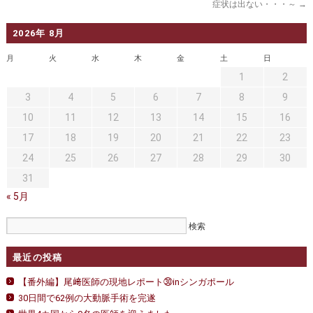
セカンドオピニオン
治療費について
症状は出ない・・・～
→
都道府県別紹介病院
良くある質問
2026年 8月
月
火
水
木
金
土
日
正しい病院の選び方
アクセス
1
2
お問い合わせ
3
4
5
6
7
8
9
10
11
12
13
14
15
16
外来予約をされた方へ
17
18
19
20
21
22
23
採用・医療関係の方へ
24
25
26
27
28
29
30
31
私どもの特色
治療目的と治療対象
« 5月
手術概要
ご紹介いただく場合
医師募集情報
ドクターカー
最近の投稿
トピックス一覧
【番外編】尾﨑医師の現地レポート㉚inシンガポール
30日間で62例の大動脈手術を完遂
アーカイブ