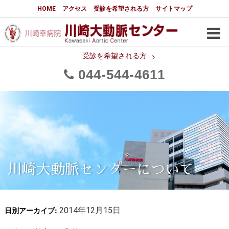
大動脈センターについて
HOME
アクセス
受診を希望される方
サイトマップ
はじめに
大動脈センターについて
手術実績
メディアでの紹介
受診を希望される方
044
544
4611
都道府県別患者マップ
都道府県別紹介病院
医師・スタッフ
フロア図
大動脈瘤について 基本編
3分でわかる大動脈瘤・大動脈
大動脈瘤
解離
大動脈解離（解離性大動脈瘤）
川崎大動脈センターについて
治療の基本
胸部大動脈瘤の治療
日別アーカイブ:
腹部大動脈瘤の治療
2014年12月15日
急性大動脈解離の治療