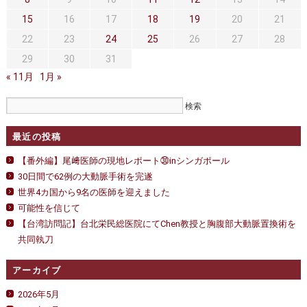
セカンドオピニオン
治療費について
15
16
17
18
19
20
21
都道府県別紹介病院
良くある質問
22
23
24
25
26
27
28
29
30
31
正しい病院の選び方
アクセス
« 11月
1月 »
お問い合わせ
外来予約をされた方へ
最近の投稿
採用・医療関係の方へ
【番外編】尾﨑医師の現地レポート㉚inシンガポール
30日間で62例の大動脈手術を完遂
私どもの特色
治療目的と治療対象
世界4カ国から9名の医師を迎えました
可能性を信じて
手術概要
ご紹介いただく場合
【台湾訪問記】台北栄民総医院にてChen教授と胸腹部大動脈置換術を
共同執刀
医師募集情報
ドクターカー
アーカイブ
トピックス一覧
2026年5月
アーカイブ