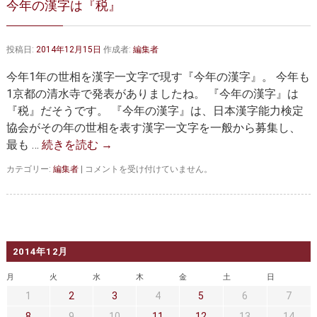
今年の漢字は『税』
大動脈弁・大動脈基部の治療
ステントグラフトによる治療
何歳まで手術は可能か？
インフォームドコンセント
投稿日:
2014年12月15日
作成者:
編集者
大動脈瘤について 詳細編
今年1年の世相を漢字一文字で現す『今年の漢字』。 今年も
1京都の清水寺で発表がありましたね。 『今年の漢字』は
胸部大動脈瘤
胸腹部大動脈瘤
『税』だそうです。 『今年の漢字』は、日本漢字能力検定
協会がその年の世相を表す漢字一文字を一般から募集し、
腹部大動脈瘤
大動脈解離
最も …
続きを読む
→
ステントグラフトによる治療
年齢・余病
今
カテゴリー:
編集者
|
コメントを受け付けていません。
年
マルファン症候群
の
漢
字
診察をご希望の方へ
は
『税』
2014年12月
大動脈瘤を指摘されたら？
診療の流れ
は
月
火
水
木
金
土
日
遠方から来院される方は？
外来予約について
1
2
3
4
5
6
7
8
9
10
11
12
13
14