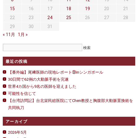
セカンドオピニオン
治療費について
15
16
17
18
19
20
21
都道府県別紹介病院
良くある質問
22
23
24
25
26
27
28
29
30
31
正しい病院の選び方
アクセス
« 11月
1月 »
お問い合わせ
外来予約をされた方へ
最近の投稿
採用・医療関係の方へ
【番外編】尾﨑医師の現地レポート㉚inシンガポール
30日間で62例の大動脈手術を完遂
私どもの特色
治療目的と治療対象
世界4カ国から9名の医師を迎えました
可能性を信じて
手術概要
ご紹介いただく場合
【台湾訪問記】台北栄民総医院にてChen教授と胸腹部大動脈置換術を
共同執刀
医師募集情報
ドクターカー
アーカイブ
トピックス一覧
2026年5月
アーカイブ