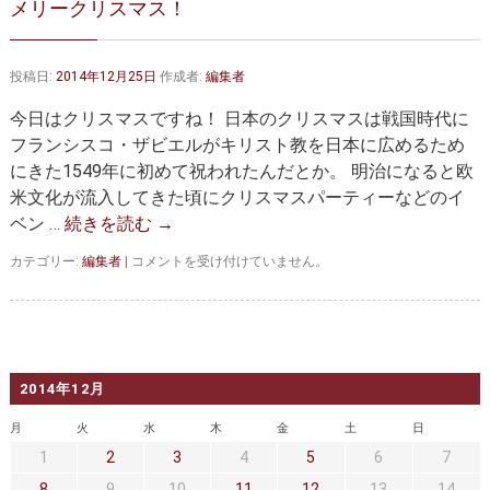
メリークリスマス！
大動脈弁・大動脈基部の治療
ステントグラフトによる治療
何歳まで手術は可能か？
インフォームドコンセント
投稿日:
2014年12月25日
作成者:
編集者
大動脈瘤について 詳細編
今日はクリスマスですね！ 日本のクリスマスは戦国時代に
フランシスコ・ザビエルがキリスト教を日本に広めるため
胸部大動脈瘤
胸腹部大動脈瘤
にきた1549年に初めて祝われたんだとか。 明治になると欧
米文化が流入してきた頃にクリスマスパーティーなどのイ
腹部大動脈瘤
大動脈解離
ベン …
続きを読む
→
ステントグラフトによる治療
年齢・余病
メ
カテゴリー:
編集者
|
コメントを受け付けていません。
リ
マルファン症候群
ー
ク
リ
診察をご希望の方へ
ス
マ
2014年12月
大動脈瘤を指摘されたら？
診療の流れ
ス！
は
月
火
水
木
金
土
日
遠方から来院される方は？
外来予約について
1
2
3
4
5
6
7
8
9
10
11
12
13
14