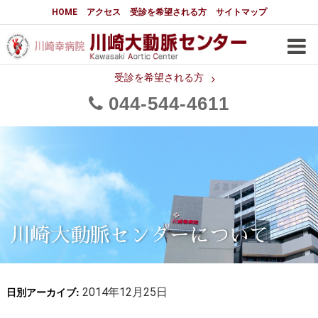
大動脈センターについて
HOME
アクセス
受診を希望される方
サイトマップ
はじめに
大動脈センターについて
手術実績
メディアでの紹介
受診を希望される方
044
544
4611
都道府県別患者マップ
都道府県別紹介病院
医師・スタッフ
フロア図
大動脈瘤について 基本編
3分でわかる大動脈瘤・大動脈
大動脈瘤
解離
大動脈解離（解離性大動脈瘤）
川崎大動脈センターについて
治療の基本
胸部大動脈瘤の治療
日別アーカイブ:
腹部大動脈瘤の治療
2014年12月25日
急性大動脈解離の治療