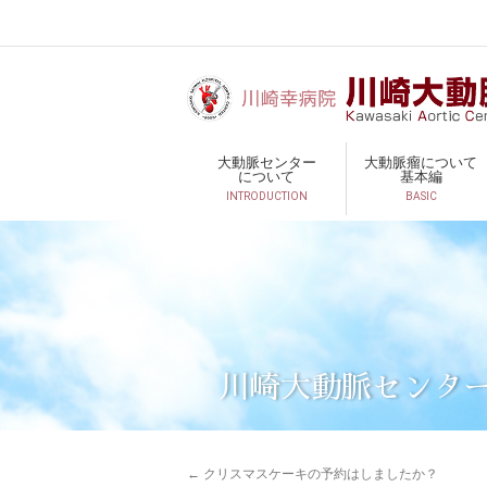
大動脈センター
大動脈瘤について
について
基本編
INTRODUCTION
BASIC
川崎大動脈センタ
←
クリスマスケーキの予約はしましたか？