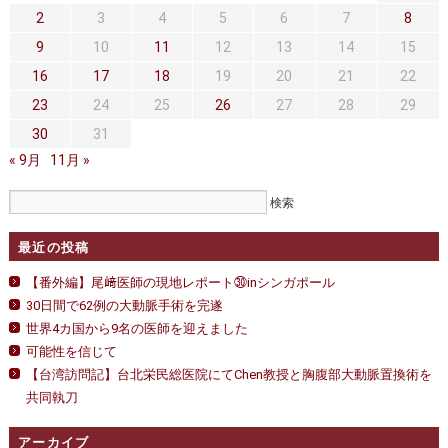
セカンドオピニオン
治療費について
日
2
3
4
5
6
7
8
4
都道府県別紹介病院
件
良くある質問
9
10
11
12
13
14
15
は
16
17
18
19
20
21
22
正しい病院の選び方
アクセス
23
24
25
26
27
28
29
お問い合わせ
30
31
« 9月
11月 »
外来予約をされた方へ
採用・医療関係の方へ
最近の投稿
私どもの特色
治療目的と治療対象
【番外編】尾﨑医師の現地レポート㉚inシンガポール
30日間で62例の大動脈手術を完遂
手術概要
ご紹介いただく場合
世界4カ国から9名の医師を迎えました
可能性を信じて
医師募集情報
ドクターカー
【台湾訪問記】台北栄民総医院にてChen教授と胸腹部大動脈置換術を
トピックス一覧
共同執刀
アーカイブ
アーカイブ