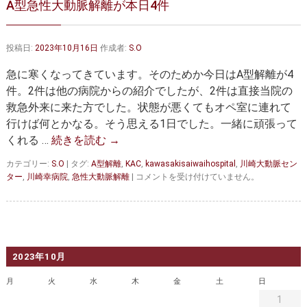
A型急性大動脈解離が本日4件
大動脈弁・大動脈基部の治療
ステントグラフトによる治療
何歳まで手術は可能か？
インフォームドコンセント
投稿日:
2023年10月16日
作成者:
S.O
大動脈瘤について 詳細編
急に寒くなってきています。そのためか今日はA型解離が4
件。2件は他の病院からの紹介でしたが、2件は直接当院の
胸部大動脈瘤
胸腹部大動脈瘤
救急外来に来た方でした。状態が悪くてもオペ室に連れて
行けば何とかなる。そう思える1日でした。一緒に頑張って
腹部大動脈瘤
大動脈解離
くれる …
続きを読む
→
ステントグラフトによる治療
年齢・余病
カテゴリー:
S.O
|
タグ:
A型解離
,
KAC
,
kawasakisaiwaihospital
,
川崎大動脈セン
A
ター
,
川崎幸病院
,
急性大動脈解離
|
コメントを受け付けていません。
マルファン症候群
型
急
性
診察をご希望の方へ
大
動
大動脈瘤を指摘されたら？
診療の流れ
脈
2023年10月
解
離
遠方から来院される方は？
外来予約について
月
火
水
木
金
土
日
が
1
本