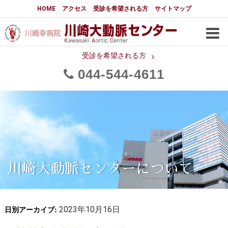
大動脈センターについて
HOME
アクセス
受診を希望される方
サイトマップ
はじめに
大動脈センターについて
手術実績
メディアでの紹介
受診を希望される方
044
544
4611
都道府県別患者マップ
都道府県別紹介病院
医師・スタッフ
フロア図
大動脈瘤について 基本編
3分でわかる大動脈瘤・大動脈
大動脈瘤
解離
大動脈解離（解離性大動脈瘤）
川崎大動脈センターについて
治療の基本
胸部大動脈瘤の治療
日別アーカイブ:
腹部大動脈瘤の治療
2023年10月16日
急性大動脈解離の治療