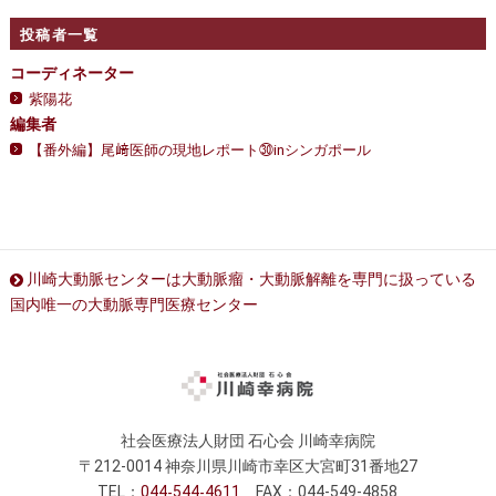
投稿者一覧
コーディネーター
紫陽花
編集者
【番外編】尾﨑医師の現地レポート㉚inシンガポール
川崎大動脈センターは大動脈瘤・大動脈解離を専門に扱っている
国内唯一の大動脈専門医療センター
社会医療法人財団 石心会 川崎幸病院
〒212-0014 神奈川県川崎市幸区大宮町31番地27
TEL：
044
544
4611
FAX：044-549-4858