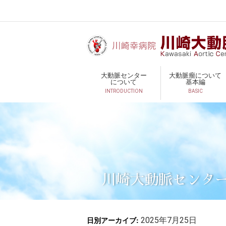
大動脈センター
大動脈瘤について
について
基本編
INTRODUCTION
BASIC
川崎大動脈センタ
日別アーカイブ:
2025年7月25日