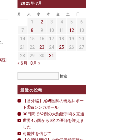
2025年7月
月
火
水
木
金
土
日
1
2
3
4
5
6
7
8
9
10
11
12
13
14
15
16
17
18
19
20
た。
21
22
23
24
25
26
27
28
29
30
31
病院
|
« 6月
8月 »
最近の投稿
【番外編】尾﨑医師の現地レポー
ト㉚inシンガポール
30日間で62例の大動脈手術を完遂
世界4カ国から9名の医師を迎えま
した
可能性を信じて