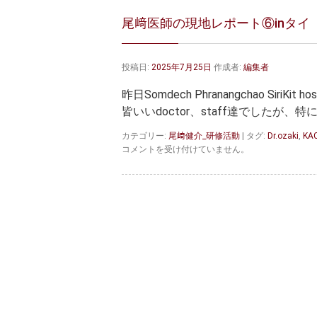
尾﨑医師の現地レポート⑥inタイ
投稿日:
2025年7月25日
作成者:
編集者
昨日Somdech Phranangchao Sir
皆いいdoctor、staff達でしたが
カテゴリー:
尾﨑健介_研修活動
|
タグ:
Dr.ozaki
,
KA
尾
コメントを受け付けていません。
﨑
医
師
の
現
地
レ
ポ
ー
ト
⑥in
タ
イ