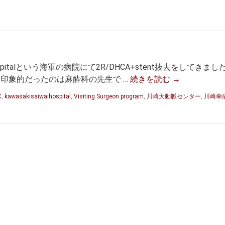
iKit hospitalという海軍の病院にて2R/DHCA+stent抜去をしてきまし
、特に印象的だったのは麻酔科の先生で …
続きを読む
→
C
,
kawasakisaiwaihospital
,
Visiting Surgeon program
,
川崎大動脈センター
,
川崎幸