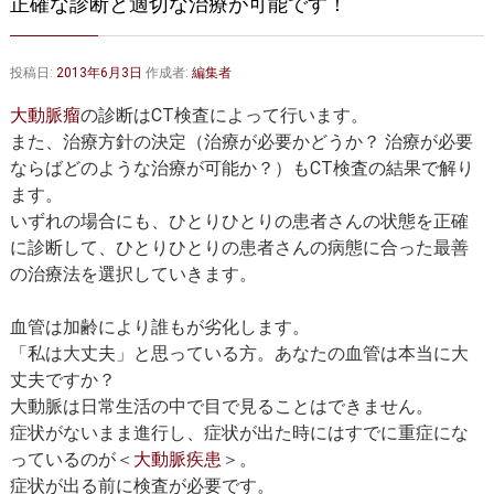
正確な診断と適切な治療が可能です！
大動脈弁・大動脈基部の治療
ステントグラフトによる治療
何歳まで手術は可能か？
インフォームドコンセント
投稿日:
2013年6月3日
作成者:
編集者
大動脈瘤について 詳細編
大動脈瘤
の診断はCT検査によって行います。
また、治療方針の決定（治療が必要かどうか？ 治療が必要
胸部大動脈瘤
胸腹部大動脈瘤
ならばどのような治療が可能か？）もCT検査の結果で解り
ます。
腹部大動脈瘤
大動脈解離
いずれの場合にも、ひとりひとりの患者さんの状態を正確
に診断して、ひとりひとりの患者さんの病態に合った最善
ステントグラフトによる治療
年齢・余病
の治療法を選択していきます。
マルファン症候群
血管は加齢により誰もが劣化します。
診察をご希望の方へ
「私は大丈夫」と思っている方。あなたの血管は本当に大
丈夫ですか？
大動脈瘤を指摘されたら？
診療の流れ
大動脈は日常生活の中で目で見ることはできません。
症状がないまま進行し、症状が出た時にはすでに重症にな
遠方から来院される方は？
外来予約について
っているのが＜
大動脈疾患
＞。
症状が出る前に検査が必要です。