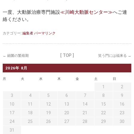
セカンドオピニオン
治療費について
一度、大動脈治療専門施設
≪川崎大動脈センター≫
へご連
都道府県別紹介病院
良くある質問
絡ください。
正しい病院の選び方
アクセス
カテゴリー:
編集者
パーマリンク
お問い合わせ
外来予約をされた方へ
[ TOP ]
←
細菌の繁殖期
笑う門には福来る
→
採用・医療関係の方へ
2026年 8月
月
私どもの特色
火
水
木
治療目的と治療対象
金
土
日
1
2
手術概要
ご紹介いただく場合
3
4
5
6
7
8
9
10
11
12
13
14
15
16
医師募集情報
ドクターカー
17
18
19
20
21
22
23
トピックス一覧
24
25
26
27
28
29
30
31
アーカイブ