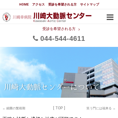
大動脈センターについて
HOME
アクセス
受診を希望される方
サイトマップ
はじめに
大動脈センターについて
手術実績
メディアでの紹介
受診を希望される方
044
544
4611
都道府県別患者マップ
都道府県別紹介病院
医師・スタッフ
フロア図
大動脈瘤について 基本編
3分でわかる大動脈瘤・大動脈
大動脈瘤
解離
大動脈解離（解離性大動脈瘤）
川崎大動脈センターについて
治療の基本
胸部大動脈瘤の治療
[ TOP ]
腹部大動脈瘤の治療
急性大動脈解離の治療
←
細菌の繁殖期
笑う門には福来る
→