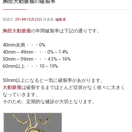
胸部大動脈瘤の破裂率
大動脈弁・大動脈基部の治療
ステントグラフトによる治療
何歳まで手術は可能か？
インフォームドコンセント
投稿日:
2014年10月22日
作成者:
編集者
大動脈瘤について 詳細編
胸部大動脈瘤
の年間破裂率は下記の通りです。
胸部大動脈瘤
胸腹部大動脈瘤
40mm未満・・・0%
40mm～49mm・・・0%～1.4%
腹部大動脈瘤
大動脈解離
50mm～59mm・・・4.3%～16%
60mm以上・・・10～19%
ステントグラフトによる治療
年齢・余病
50mm以上になると一気に破裂率があがります。
マルファン症候群
大動脈瘤
は破裂するまでほとんど症状がなく徐々に大きく
診察をご希望の方へ
なっていきます。
そのため、定期的な健診が大切となります。
大動脈瘤を指摘されたら？
診療の流れ
遠方から来院される方は？
外来予約について