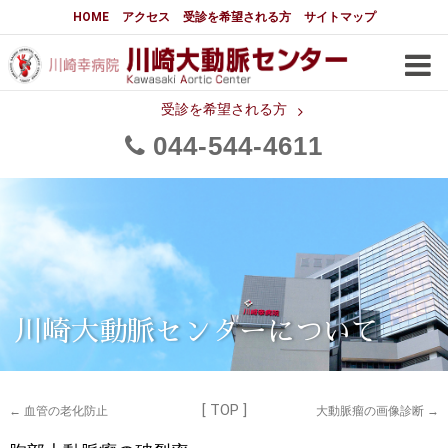
大動脈センターについて
HOME
アクセス
受診を希望される方
サイトマップ
はじめに
大動脈センターについて
手術実績
メディアでの紹介
受診を希望される方
044
544
4611
都道府県別患者マップ
都道府県別紹介病院
医師・スタッフ
フロア図
大動脈瘤について 基本編
3分でわかる大動脈瘤・大動脈
大動脈瘤
解離
大動脈解離（解離性大動脈瘤）
川崎大動脈センターについて
治療の基本
胸部大動脈瘤の治療
[ TOP ]
腹部大動脈瘤の治療
急性大動脈解離の治療
←
血管の老化防止
大動脈瘤の画像診断
→