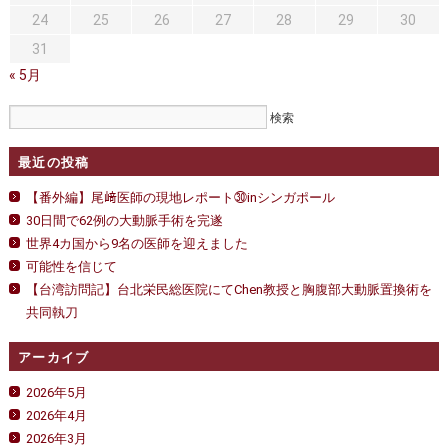
24
25
26
27
28
29
30
31
« 5月
最近の投稿
【番外編】尾﨑医師の現地レポート㉚inシンガポール
30日間で62例の大動脈手術を完遂
世界4カ国から9名の医師を迎えました
可能性を信じて
【台湾訪問記】台北栄民総医院にてChen教授と胸腹部大動脈置換術を
共同執刀
アーカイブ
2026年5月
2026年4月
2026年3月