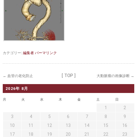
セカンドオピニオン
治療費について
都道府県別紹介病院
良くある質問
正しい病院の選び方
アクセス
お問い合わせ
カテゴリー:
編集者
パーマリンク
外来予約をされた方へ
採用・医療関係の方へ
[ TOP ]
←
血管の老化防止
大動脈瘤の画像診断
→
私どもの特色
治療目的と治療対象
2026年 8月
手術概要
ご紹介いただく場合
月
火
水
木
金
土
日
1
2
医師募集情報
ドクターカー
3
4
5
6
7
8
9
トピックス一覧
10
11
12
13
14
15
16
17
18
19
20
21
22
23
アーカイブ