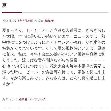
大動脈弁・大動脈基部の治療
ステントグラフトによる治療
夏
何歳まで手術は可能か？
インフォームドコンセント
投稿日:
2015年7月24日
作成者:
編集者
大動脈瘤について 詳細編
夏まっさり。もくもくとした立派な入道雲に、ぎらぎらし
胸部大動脈瘤
胸腹部大動脈瘤
た太陽。本当に暑い日が続いています。ニュースでは、熱
中症に気をつけるようにとアナウンスが流れ、かき氷等の
腹部大動脈瘤
大動脈解離
特集がくまれています。そして夏の風物詩といえば、風鈴
に花火。私は、今年も金魚の絵がかわいい風鈴を窓際に飾
ステントグラフトによる治療
年齢・余病
りました。涼しげな音を聞きながらお昼寝・・・・・・・
心地よい眠りにつけます。花火大会も毎年木更津の実家に
マルファン症候群
帰った時に、ビール、お弁当等を持って、家族で見に来ま
す。今から楽しみです。みなさんは、どんな夏を過ごしま
診察をご希望の方へ
すか？
大動脈瘤を指摘されたら？
診療の流れ
カテゴリー:
編集者
パーマリンク
遠方から来院される方は？
外来予約について