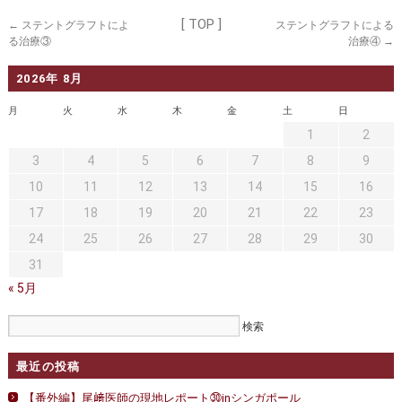
セカンドオピニオン
治療費について
[ TOP ]
←
ステントグラフトによ
ステントグラフトによる
都道府県別紹介病院
良くある質問
る治療③
治療④
→
正しい病院の選び方
2026年 8月
アクセス
月
火
水
木
金
土
日
お問い合わせ
1
2
外来予約をされた方へ
3
4
5
6
7
8
9
10
11
12
13
14
15
16
採用・医療関係の方へ
17
18
19
20
21
22
23
私どもの特色
治療目的と治療対象
24
25
26
27
28
29
30
31
手術概要
ご紹介いただく場合
« 5月
医師募集情報
ドクターカー
トピックス一覧
最近の投稿
アーカイブ
【番外編】尾﨑医師の現地レポート㉚inシンガポール