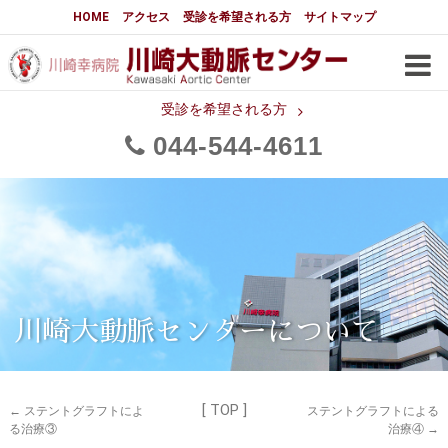
大動脈センターについて
HOME
アクセス
受診を希望される方
サイトマップ
はじめに
大動脈センターについて
手術実績
メディアでの紹介
受診を希望される方
044
544
4611
都道府県別患者マップ
都道府県別紹介病院
医師・スタッフ
フロア図
大動脈瘤について 基本編
3分でわかる大動脈瘤・大動脈
大動脈瘤
解離
大動脈解離（解離性大動脈瘤）
川崎大動脈センターについて
治療の基本
胸部大動脈瘤の治療
[ TOP ]
腹部大動脈瘤の治療
急性大動脈解離の治療
←
ステントグラフトによ
ステントグラフトによる
る治療③
治療④
→