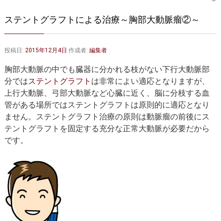
大動脈弁・大動脈基部の治療
ステントグラフトによる治療
ステントグラフトによる治療～胸部大動脈瘤②～
何歳まで手術は可能か？
インフォームドコンセント
大動脈瘤について 詳細編
投稿日:
2015年12月4日
作成者:
編集者
胸部大動脈の中でも臓器に分かれる枝がない下行大動脈部
胸部大動脈瘤
胸腹部大動脈瘤
分では
ステントグラフト
は非常によい適応となりますが、
腹部大動脈瘤
大動脈解離
上行大動脈、弓部大動脈など心臓に近く、脳に分枝する血
管がある場所ではステントグラフトは原則的に適応となり
ステントグラフトによる治療
年齢・余病
ません。ステントグラフト治療の原則は動脈瘤の前後にス
テントグラフトを固定する充分な正常大動脈が必要だから
マルファン症候群
です。
診察をご希望の方へ
大動脈瘤を指摘されたら？
診療の流れ
遠方から来院される方は？
外来予約について