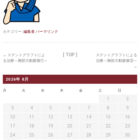
セカンドオピニオン
治療費について
都道府県別紹介病院
良くある質問
正しい病院の選び方
アクセス
カテゴリー:
編集者
パーマリンク
お問い合わせ
[ TOP ]
←
外来予約をされた方へ
ステントグラフトによ
ステントグラフトによる
る治療～胸部大動脈瘤①～
治療～胸部大動脈瘤③～
→
採用・医療関係の方へ
2026年 8月
私どもの特色
治療目的と治療対象
月
火
水
木
金
土
日
手術概要
ご紹介いただく場合
1
2
3
4
5
6
7
8
9
医師募集情報
ドクターカー
10
11
12
13
14
15
16
トピックス一覧
17
18
19
20
21
22
23
24
25
26
27
28
29
30
アーカイブ