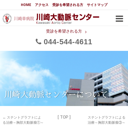
大動脈センターについて
HOME
アクセス
受診を希望される方
サイトマップ
はじめに
大動脈センターについて
手術実績
メディアでの紹介
受診を希望される方
044
544
4611
都道府県別患者マップ
都道府県別紹介病院
医師・スタッフ
フロア図
大動脈瘤について 基本編
3分でわかる大動脈瘤・大動脈
大動脈瘤
解離
大動脈解離（解離性大動脈瘤）
川崎大動脈センターについて
治療の基本
胸部大動脈瘤の治療
[ TOP ]
腹部大動脈瘤の治療
急性大動脈解離の治療
←
ステントグラフトによ
ステントグラフトによる
る治療～胸部大動脈瘤①～
治療～胸部大動脈瘤③～
→