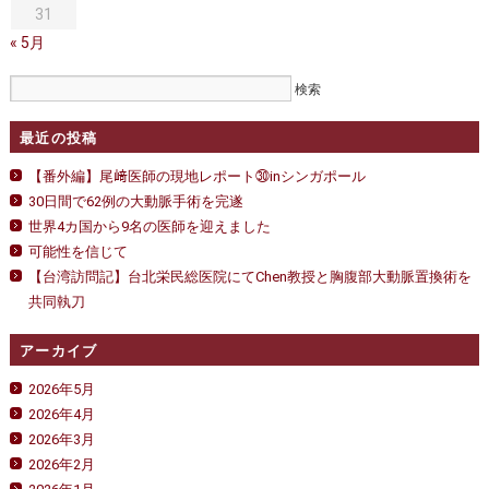
31
« 5月
最近の投稿
【番外編】尾﨑医師の現地レポート㉚inシンガポール
30日間で62例の大動脈手術を完遂
世界4カ国から9名の医師を迎えました
可能性を信じて
【台湾訪問記】台北栄民総医院にてChen教授と胸腹部大動脈置換術を
共同執刀
アーカイブ
2026年5月
2026年4月
2026年3月
2026年2月