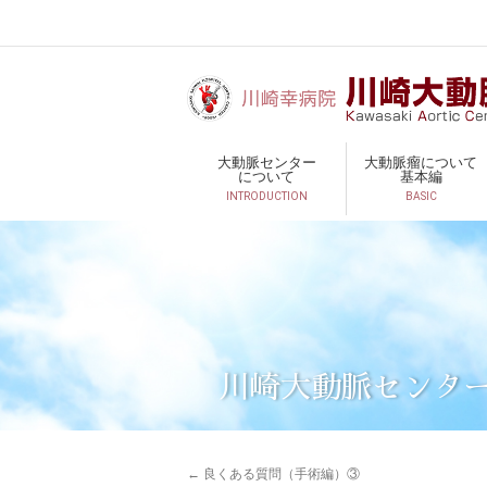
大動脈センター
大動脈瘤について
について
基本編
INTRODUCTION
BASIC
川崎大動脈センタ
←
良くある質問（手術編）③