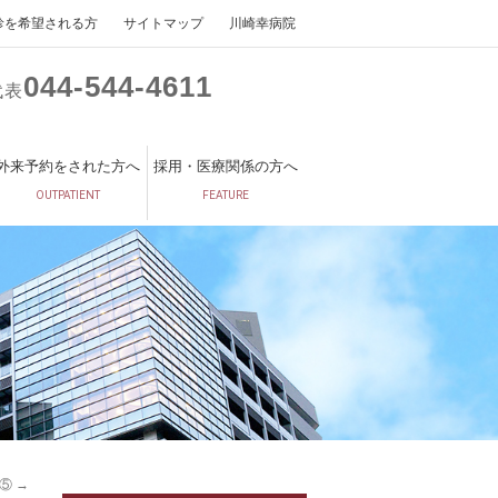
診を希望される方
サイトマップ
川崎幸病院
044
544
4611
代表
外来予約をされた方へ
採用・医療関係の方へ
OUTPATIENT
FEATURE
）⑤
→