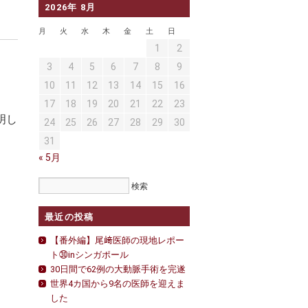
2026年 8月
月
火
水
木
金
土
日
1
2
3
4
5
6
7
8
9
10
11
12
13
14
15
16
17
18
19
20
21
22
23
明し
24
25
26
27
28
29
30
31
« 5月
最近の投稿
【番外編】尾﨑医師の現地レポー
ト㉚inシンガポール
30日間で62例の大動脈手術を完遂
世界4カ国から9名の医師を迎えま
した