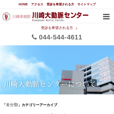
大動脈センターについて
HOME
アクセス
受診を希望される方
サイトマップ
はじめに
大動脈センターについて
手術実績
メディアでの紹介
受診を希望される方
044
544
4611
都道府県別患者マップ
都道府県別紹介病院
医師・スタッフ
フロア図
大動脈瘤について 基本編
3分でわかる大動脈瘤・大動脈
大動脈瘤
解離
大動脈解離（解離性大動脈瘤）
川崎大動脈センターについて
治療の基本
胸部大動脈瘤の治療
「
」カテゴリーアーカイブ
腹部大動脈瘤の治療
未分類
急性大動脈解離の治療