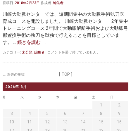
投稿日:
2018年2月23日
作成者:
編集者
医
師
川崎大動脈センターでは、短期間集中の大動脈手術執刀医
は
育成コースを開設しました。 川崎大動脈センター 2年集中
トレーニングコース 2年間で大動脈解離手術および大動脈弓
部置換手術の執刀を単独で行えることを目標としていま
す。 …
続きを読む
→
【医
カテゴリー:
未分類
,
編集者
|
コメントを受け付けていません。
師
求
人
情
[ TOP ]
←
過去の投稿
報】
２
2026年 8月
年
集
月
火
水
木
金
土
日
中
ト
1
2
レ
3
4
5
6
7
8
9
ー
ニ
10
11
12
13
14
15
16
ン
17
18
19
20
21
22
23