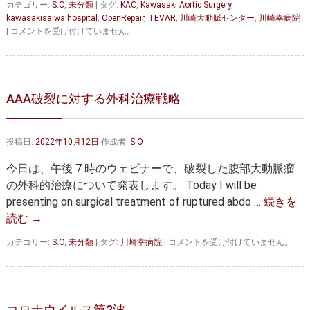
カテゴリー:
S.O
,
未分類
|
タグ:
KAC
,
Kawasaki Aortic Surgery
,
kawasakisaiwaihospital
,
OpenRepair
,
TEVAR
,
川崎大動脈センター
,
川崎幸病院
大
|
コメントを受け付けていません。
動
脈
疾
患
の
AAA破裂に対する外科治療戦略
治
療
に
投稿日:
2022年10月12日
作成者:
S.O
求
め
今日は、午後 7 時のウェビナーで、破裂した腹部大動脈瘤
ら
れ
の外科的治療について発表します。 Today I will be
る
presenting on surgical treatment of ruptured abdo …
続きを
の
読む
→
は、
一
AAA
カテゴリー:
過
S.O
,
未分類
|
タグ:
川崎幸病院
|
コメントを受け付けていません。
破
性
裂
で
に
は
対
な
す
い
コロナウイルス第2波