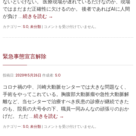
ないといけない。 医療現場が遅れているだけなのか、現場
ではまだまだ正確性に欠けるのか。 後者であればAIに人間
が負け …
続きを読む
→
人
カテゴリー:
S.O
,
未分類
|
コメントを受け付けていません。
工
知
能
は
緊急事態宣言解除
投稿日:
2020年5月26日
作成者:
S.O
コロナ禍の中、川崎大動脈センターでは大きな問題なく、
手術をやってこれている。胸腹部大動脈瘤や急性大動脈解
離など、当センターで治療すべき疾患の診療が継続できた
のも、院長の大号令の下、職員一同みんなの頑張りのおか
げだ。 ただ …
続きを読む
→
緊
カテゴリー:
S.O
,
未分類
|
コメントを受け付けていません。
急