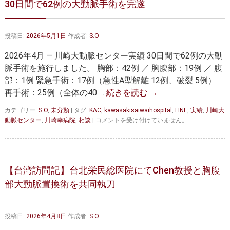
30日間で62例の大動脈手術を完遂
大動脈弁・大動脈基部の治療
ステントグラフトによる治療
何歳まで手術は可能か？
インフォームドコンセント
投稿日:
2026年5月1日
作成者:
S.O
大動脈瘤について 詳細編
2026年4月 ― 川崎大動脈センター実績 30日間で62例の大動
脈手術を施行しました。 胸部：42例 ／ 胸腹部：19例 ／ 腹
胸部大動脈瘤
胸腹部大動脈瘤
部：1例 緊急手術：17例（急性A型解離 12例、破裂 5例）
再手術：25例（全体の40 …
続きを読む
→
腹部大動脈瘤
大動脈解離
カテゴリー:
S.O
,
未分類
|
タグ:
KAC
,
kawasakisaiwaihospital
,
LINE
,
実績
,
川崎大
ステントグラフトによる治療
年齢・余病
30
動脈センター
,
川崎幸病院
,
相談
|
コメントを受け付けていません。
日
間
マルファン症候群
で
62
診察をご希望の方へ
例
【台湾訪問記】台北栄民総医院にてChen教授と胸腹
の
部大動脈置換術を共同執刀
大動脈瘤を指摘されたら？
大
診療の流れ
動
脈
遠方から来院される方は？
外来予約について
手
投稿日:
2026年4月8日
作成者:
S.O
術