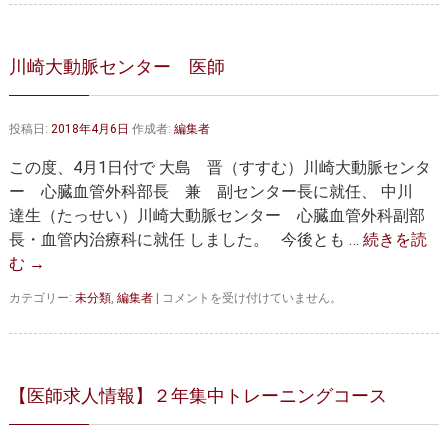
事
態
宣
言
川崎大動脈センター 医師
解
除
は
投稿日:
2018年4月6日
作成者:
編集者
この度、4月1日付で 大島 晋（すすむ）川崎大動脈センタ
ー 心臓血管外科部長 兼 副センター長に就任、 中川
達生（たっせい）川崎大動脈センター 心臓血管外科副部
長・血管内治療科に就任 しました。 今後とも …
続きを読
む
→
川
カテゴリー:
未分類
,
編集者
|
コメントを受け付けていません。
崎
大
動
脈
セ
【医師求人情報】２年集中トレーニングコース
ン
タ
ー