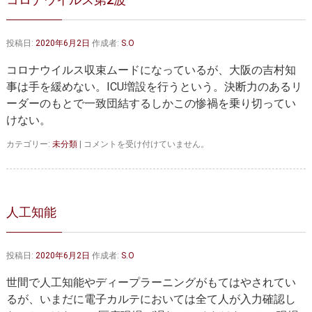
る
『持
外
続
科
性』
投稿日:
2020年6月2日
作成者:
S.O
治
だ
療
—
コロナウイルス収束ムードになっているが、大阪の吉村知
戦
Morad
略
教
事は手を緩めない。ICU増設を行うという。決断力のあるリ
は
授
ーダーのもとで一致団結するしかこの惨禍を乗り切ってい
を
けない。
迎
え
コ
カテゴリー:
未分類
|
コメントを受け付けていません。
て
ロ
は
ナ
ウ
イ
ル
人工知能
ス
第
2
投稿日:
2020年6月2日
作成者:
S.O
波
は
世間で人工知能やディープラーニングがもてはやされてい
るが、いまだに電子カルテにおいては全て人が入力確認し