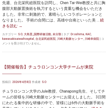
セカンドオピニオン
治療費について
を
先週、台北栄民総医院を訪問し、Chen Tai-Wei教授と共に胸
完
腹部大動脈置換術を執刀するという貴重な機会をいただき
遂
都道府県別紹介病院
良くある質問
は
ました。非常に刺激的で、素晴らしいコラボレーションと
なりました。 手術の合間には、高雄や台南といった美 …
続
正しい病院の選び方
アクセス
きを読む
→
お問い合わせ
カテゴリー:
S.O
,
大島晋_国際研修活動
,
未分類
|
タグ:
Dr.oshima
,
KAC
,
【台
kawasakisaiwaihospital
,
台北栄民総医院
,
川崎大動脈センター
,
川崎幸病院
|
コ
外来予約をされた方へ
湾
メントを受け付けていません。
訪
問
採用・医療関係の方へ
記】
台
私どもの特色
治療目的と治療対象
北
【開催報告】チュラロンコン大学チームが来院
栄
民
手術概要
ご紹介いただく場合
総
投稿日:
2026年4月8日
作成者:
S.O
医
医師募集情報
ドクターカー
院
チュラロンコン大学のJule教授、Chanapong先生、そしてチ
に
て
トピックス一覧
ームの皆様を川崎大動脈センターにお迎えしました。 3日間
Chen
にわたる集中的な研修の中で、皆様には6件の大動脈手術を
教
アーカイブ