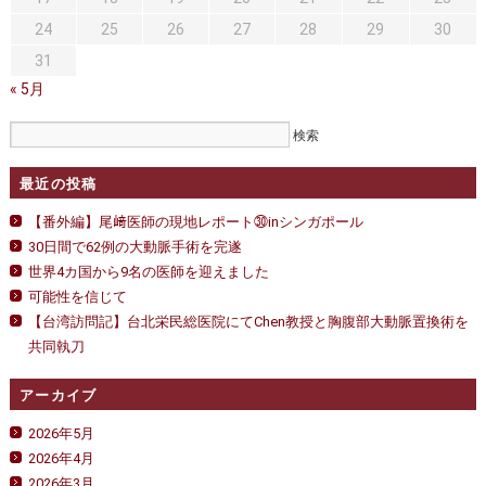
グ
コ
24
25
26
27
28
29
30
ー
ス
31
は
« 5月
最近の投稿
【番外編】尾﨑医師の現地レポート㉚inシンガポール
30日間で62例の大動脈手術を完遂
世界4カ国から9名の医師を迎えました
可能性を信じて
【台湾訪問記】台北栄民総医院にてChen教授と胸腹部大動脈置換術を
共同執刀
アーカイブ
2026年5月
2026年4月
2026年3月