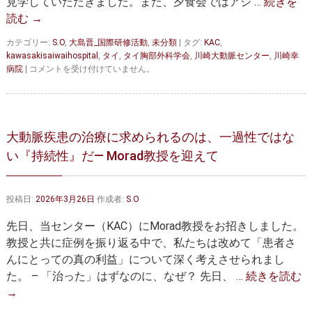
見学していただきました。また、夕食会ではアジ …
続きを
授
と
読む
→
胸
腹
カテゴリー:
S.O
,
大島晋_国際研修活動
,
未分類
|
タグ:
KAC
,
部
kawasakisaiwaihospital
,
タイ
,
タイ胸部外科学会
,
川崎大動脈センター
,
川崎幸
大
【開
病院
|
コメントを受け付けていません。
動
催
脈
報
置
告】
換
チ
術
ュ
大動脈疾患の治療に求められるのは、一過性ではな
を
ラ
共
い『持続性』だ— Morad教授を迎えて
ロ
同
ン
執
コ
刀
ン
投稿日:
2026年3月26日
作成者:
S.O
は
大
学
先日、当センター（KAC）にMorad教授をお招きしました。
チ
教授と共に症例を振り返る中で、私たちは改めて「患者さ
ー
ム
んにとっての真の利益」について深く考えさせられまし
が
た。 – 「治った」はずなのに、なぜ？ 先日、 …
続きを読む
来
→
院
は