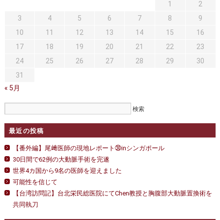
セカンドオピニオン
治療費について
1
張
2
り！
3
4
5
6
7
8
9
都道府県別紹介病院
良くある質問
は
10
11
12
13
14
15
16
正しい病院の選び方
アクセス
17
18
19
20
21
22
23
24
25
26
27
28
29
30
お問い合わせ
31
外来予約をされた方へ
« 5月
採用・医療関係の方へ
最近の投稿
私どもの特色
治療目的と治療対象
【番外編】尾﨑医師の現地レポート㉚inシンガポール
手術概要
ご紹介いただく場合
30日間で62例の大動脈手術を完遂
世界4カ国から9名の医師を迎えました
医師募集情報
ドクターカー
可能性を信じて
【台湾訪問記】台北栄民総医院にてChen教授と胸腹部大動脈置換術を
トピックス一覧
共同執刀
アーカイブ