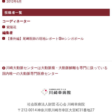
2012年6月
投稿者一覧
コーディネーター
紫陽花
編集者
【番外編】尾﨑医師の現地レポート㉚inシンガポール
川崎大動脈センターは大動脈瘤・大動脈解離を専門に扱っている
国内唯一の大動脈専門医療センター
社会医療法人財団 石心会 川崎幸病院
〒212-0014 神奈川県川崎市幸区大宮町31番地27