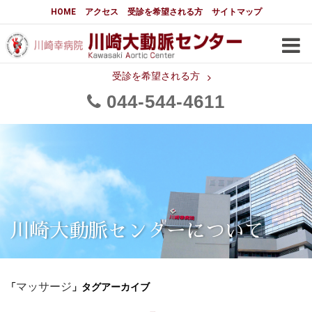
大動脈センターについて
HOME
アクセス
受診を希望される方
サイトマップ
はじめに
大動脈センターについて
手術実績
メディアでの紹介
受診を希望される方
044
544
4611
都道府県別患者マップ
都道府県別紹介病院
医師・スタッフ
フロア図
大動脈瘤について 基本編
3分でわかる大動脈瘤・大動脈
大動脈瘤
解離
大動脈解離（解離性大動脈瘤）
川崎大動脈センターについて
治療の基本
胸部大動脈瘤の治療
「
」タグアーカイブ
腹部大動脈瘤の治療
マッサージ
急性大動脈解離の治療