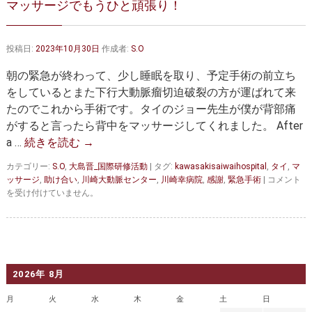
マッサージでもうひと頑張り！
大動脈弁・大動脈基部の治療
ステントグラフトによる治療
何歳まで手術は可能か？
インフォームドコンセント
投稿日:
2023年10月30日
作成者:
S.O
大動脈瘤について 詳細編
朝の緊急が終わって、少し睡眠を取り、予定手術の前立ち
をしているとまた下行大動脈瘤切迫破裂の方が運ばれて来
胸部大動脈瘤
胸腹部大動脈瘤
たのでこれから手術です。タイのジョー先生が僕が背部痛
がすると言ったら背中をマッサージしてくれました。 After
腹部大動脈瘤
大動脈解離
a …
続きを読む
→
ステントグラフトによる治療
年齢・余病
カテゴリー:
S.O
,
大島晋_国際研修活動
|
タグ:
kawasakisaiwaihospital
,
タイ
,
マ
マ
ッサージ
,
助け合い
,
川崎大動脈センター
,
川崎幸病院
,
感謝
,
緊急手術
|
コメント
マルファン症候群
ッ
を受け付けていません。
サ
ー
診察をご希望の方へ
ジ
で
大動脈瘤を指摘されたら？
診療の流れ
も
う
2026年 8月
ひ
遠方から来院される方は？
外来予約について
と
月
火
水
木
金
土
日
頑