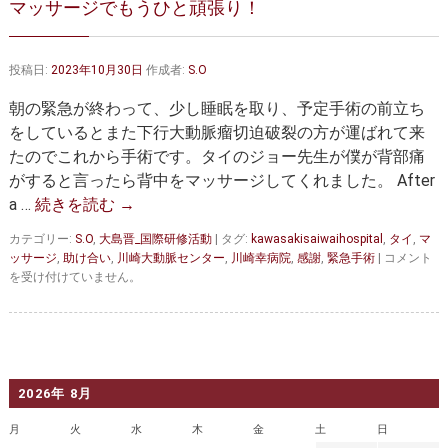
マッサージでもうひと頑張り！
大動脈弁・大動脈基部の治療
ステントグラフトによる治療
何歳まで手術は可能か？
インフォームドコンセント
投稿日:
2023年10月30日
作成者:
S.O
大動脈瘤について 詳細編
朝の緊急が終わって、少し睡眠を取り、予定手術の前立ち
をしているとまた下行大動脈瘤切迫破裂の方が運ばれて来
胸部大動脈瘤
胸腹部大動脈瘤
たのでこれから手術です。タイのジョー先生が僕が背部痛
がすると言ったら背中をマッサージしてくれました。 After
腹部大動脈瘤
大動脈解離
a …
続きを読む
→
ステントグラフトによる治療
年齢・余病
カテゴリー:
S.O
,
大島晋_国際研修活動
|
タグ:
kawasakisaiwaihospital
,
タイ
,
マ
マ
ッサージ
,
助け合い
,
川崎大動脈センター
,
川崎幸病院
,
感謝
,
緊急手術
|
コメント
マルファン症候群
ッ
を受け付けていません。
サ
ー
診察をご希望の方へ
ジ
で
大動脈瘤を指摘されたら？
診療の流れ
も
う
2026年 8月
ひ
遠方から来院される方は？
外来予約について
と
月
火
水
木
金
土
日
頑