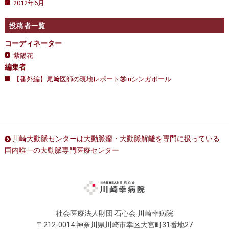
2012年6月
投稿者一覧
コーディネーター
紫陽花
編集者
【番外編】尾﨑医師の現地レポート㉚inシンガポール
川崎大動脈センターは大動脈瘤・大動脈解離を専門に扱っている
国内唯一の大動脈専門医療センター
社会医療法人財団 石心会 川崎幸病院
〒212-0014 神奈川県川崎市幸区大宮町31番地27