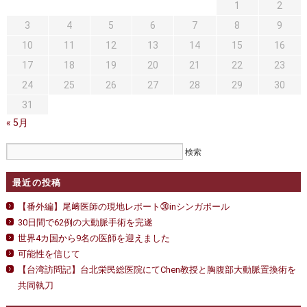
セカンドオピニオン
治療費について
1
張
2
り！
3
4
5
6
7
8
9
都道府県別紹介病院
良くある質問
は
10
11
12
13
14
15
16
正しい病院の選び方
アクセス
17
18
19
20
21
22
23
24
25
26
27
28
29
30
お問い合わせ
31
外来予約をされた方へ
« 5月
採用・医療関係の方へ
最近の投稿
私どもの特色
治療目的と治療対象
【番外編】尾﨑医師の現地レポート㉚inシンガポール
手術概要
ご紹介いただく場合
30日間で62例の大動脈手術を完遂
世界4カ国から9名の医師を迎えました
医師募集情報
ドクターカー
可能性を信じて
【台湾訪問記】台北栄民総医院にてChen教授と胸腹部大動脈置換術を
トピックス一覧
共同執刀
アーカイブ