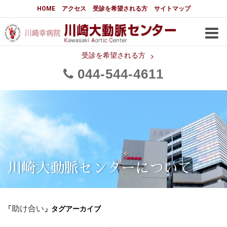
大動脈センターについて
HOME
アクセス
受診を希望される方
サイトマップ
はじめに
大動脈センターについて
手術実績
メディアでの紹介
受診を希望される方
044
544
4611
都道府県別患者マップ
都道府県別紹介病院
医師・スタッフ
フロア図
大動脈瘤について 基本編
3分でわかる大動脈瘤・大動脈
大動脈瘤
解離
大動脈解離（解離性大動脈瘤）
川崎大動脈センターについて
治療の基本
胸部大動脈瘤の治療
「
」タグアーカイブ
腹部大動脈瘤の治療
助け合い
急性大動脈解離の治療