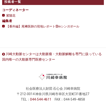
投稿者一覧
コーディネーター
紫陽花
編集者
【番外編】尾﨑医師の現地レポート㉚inシンガポール
川崎大動脈センターは大動脈瘤・大動脈解離を専門に扱っている
国内唯一の大動脈専門医療センター
社会医療法人財団 石心会 川崎幸病院
〒212-0014 神奈川県川崎市幸区大宮町31番地27
TEL：
044
544
4611
FAX：044-549-4858