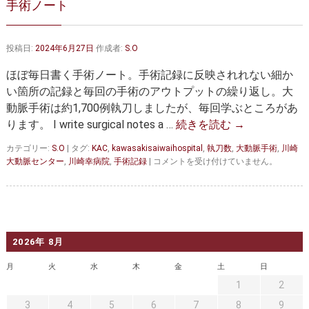
手術ノート
大動脈弁・大動脈基部の治療
ステントグラフトによる治療
何歳まで手術は可能か？
インフォームドコンセント
投稿日:
2024年6月27日
作成者:
S.O
大動脈瘤について 詳細編
ほぼ毎日書く手術ノート。手術記録に反映されれない細か
い箇所の記録と毎回の手術のアウトプットの繰り返し。大
胸部大動脈瘤
胸腹部大動脈瘤
動脈手術は約1,700例執刀しましたが、毎回学ぶところがあ
ります。 I write surgical notes a …
続きを読む
→
腹部大動脈瘤
大動脈解離
カテゴリー:
S.O
|
タグ:
KAC
,
kawasakisaiwaihospital
,
執刀数
,
大動脈手術
,
川崎
ステントグラフトによる治療
年齢・余病
手
大動脈センター
,
川崎幸病院
,
手術記録
|
コメントを受け付けていません。
術
ノ
マルファン症候群
ー
ト
診察をご希望の方へ
は
2026年 8月
大動脈瘤を指摘されたら？
診療の流れ
月
火
水
木
金
土
日
遠方から来院される方は？
外来予約について
1
2
3
4
5
6
7
8
9