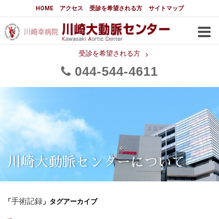
大動脈センターについて
HOME
アクセス
受診を希望される方
サイトマップ
はじめに
大動脈センターについて
手術実績
メディアでの紹介
受診を希望される方
044
544
4611
都道府県別患者マップ
都道府県別紹介病院
医師・スタッフ
フロア図
大動脈瘤について 基本編
3分でわかる大動脈瘤・大動脈
大動脈瘤
解離
大動脈解離（解離性大動脈瘤）
川崎大動脈センターについて
治療の基本
胸部大動脈瘤の治療
「
」タグアーカイブ
腹部大動脈瘤の治療
手術記録
急性大動脈解離の治療