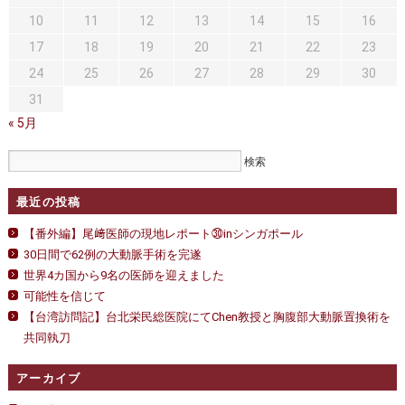
セカンドオピニオン
治療費について
10
11
12
13
14
15
16
都道府県別紹介病院
良くある質問
17
18
19
20
21
22
23
24
25
26
27
28
29
30
正しい病院の選び方
アクセス
31
お問い合わせ
« 5月
外来予約をされた方へ
採用・医療関係の方へ
最近の投稿
【番外編】尾﨑医師の現地レポート㉚inシンガポール
私どもの特色
治療目的と治療対象
30日間で62例の大動脈手術を完遂
世界4カ国から9名の医師を迎えました
手術概要
ご紹介いただく場合
可能性を信じて
【台湾訪問記】台北栄民総医院にてChen教授と胸腹部大動脈置換術を
医師募集情報
ドクターカー
共同執刀
トピックス一覧
アーカイブ
アーカイブ