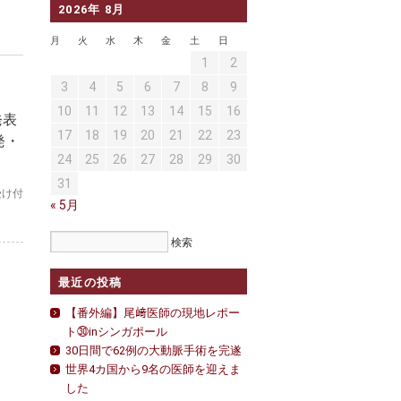
2026年 8月
月
火
水
木
金
土
日
1
2
3
4
5
6
7
8
9
10
11
12
13
14
15
16
発表
17
18
19
20
21
22
23
発・
24
25
26
27
28
29
30
31
受け付
« 5月
最近の投稿
【番外編】尾﨑医師の現地レポー
ト㉚inシンガポール
30日間で62例の大動脈手術を完遂
世界4カ国から9名の医師を迎えま
した