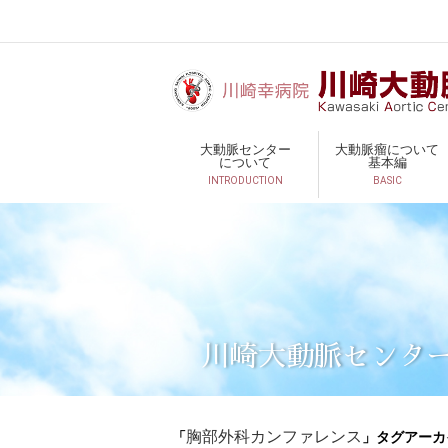
大動脈センター
大動脈瘤について
について
基本編
INTRODUCTION
BASIC
川崎大動脈センタ
「
」タグアーカ
胸部外科カンファレンス