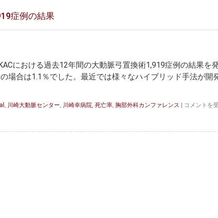
919症例の結果
ACにおける過去12年間の大動脈弓置換術1,919症例の結果を
術の場合は1.1％でした。最近では様々なハイブリッド手法が開
過
al
,
川崎大動脈センター
,
川崎幸病院
,
死亡率
,
胸部外科カンファレンス
|
コメントを
去
12
年
間
の
大
動
脈
弓
部
置
換