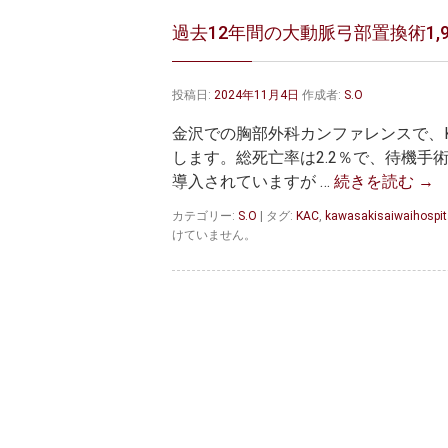
過去12年間の大動脈弓部置換術1,
投稿日:
2024年11月4日
作成者:
S.O
金沢での胸部外科カンファレンスで、K
します。総死亡率は2.2％で、待機手
導入されていますが …
続きを読む
→
カテゴリー:
S.O
|
タグ:
KAC
,
kawasakisaiwaihospit
けていません。