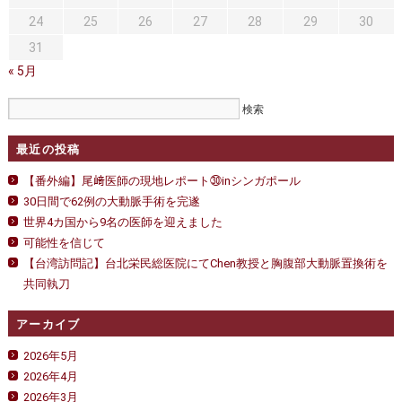
24
25
26
27
28
29
30
31
« 5月
最近の投稿
【番外編】尾﨑医師の現地レポート㉚inシンガポール
30日間で62例の大動脈手術を完遂
世界4カ国から9名の医師を迎えました
可能性を信じて
【台湾訪問記】台北栄民総医院にてChen教授と胸腹部大動脈置換術を
共同執刀
アーカイブ
2026年5月
2026年4月
2026年3月