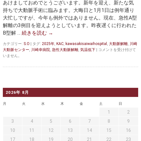
セカンドオピニオン
治療費について
あけましておめでとうございます。新年を迎え、新たな気
総
括
持ちで大動脈手術に臨みます。大晦日と1月1日は例年通り
都道府県別紹介病院
は
良くある質問
大忙しですが、今年も例外ではありません。現在、急性A型
解離の3例目を迎えようとしています。昨夜遅くに行われた
正しい病院の選び方
アクセス
B型解 …
続きを読む
→
お問い合わせ
カテゴリー:
S.O
|
タグ:
2025年
,
KAC
,
kawasakisaiwaihospital
,
大動脈解離
,
川崎
【2025
大動脈センター
,
川崎幸病院
,
急性大動脈解離
,
気温低下
|
コメントを受け付けて
年
外来予約をされた方へ
いません。
の
始
採用・医療関係の方へ
ま
り】
私どもの特色
治療目的と治療対象
気
温
2026年 8月
低
手術概要
ご紹介いただく場合
下
月
火
水
木
金
土
日
と
医師募集情報
ドクターカー
大
1
2
動
3
4
5
6
7
8
9
脈
トピックス一覧
解
10
11
12
13
14
15
16
離
アーカイブ
17
18
19
20
21
22
23
は