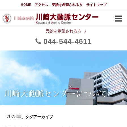
大動脈センターについて
HOME
アクセス
受診を希望される方
サイトマップ
はじめに
大動脈センターについて
手術実績
メディアでの紹介
受診を希望される方
044
544
4611
都道府県別患者マップ
都道府県別紹介病院
医師・スタッフ
フロア図
大動脈瘤について 基本編
3分でわかる大動脈瘤・大動脈
大動脈瘤
解離
大動脈解離（解離性大動脈瘤）
川崎大動脈センターについて
治療の基本
胸部大動脈瘤の治療
「
」タグアーカイブ
腹部大動脈瘤の治療
2025年
急性大動脈解離の治療