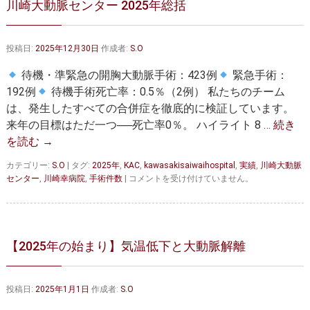
川崎大動脈センター 2025年総括
大動脈弁・大動脈基部の治療
ステントグラフトによる治療
何歳まで手術は可能か？
インフォームドコンセント
投稿日:
2025年12月30日
作成者:
S.O
大動脈瘤について 詳細編
待機・準緊急の開胸大動脈手術：423例
緊急手術：
192例
待機手術死亡率：0.5％（2例） 私たちのチーム
胸部大動脈瘤
胸腹部大動脈瘤
は、発生したすべての合併症を徹底的に検証しています。
来年の目標はただ一つ──死亡率0％。 ハイライト 8 …
続き
腹部大動脈瘤
大動脈解離
を読む
→
ステントグラフトによる治療
年齢・余病
カテゴリー:
S.O
|
タグ:
2025年
,
KAC
,
kawasakisaiwaihospital
,
実績
,
川崎大動脈
川
センター
,
川崎幸病院
,
手術件数
|
コメントを受け付けていません。
マルファン症候群
崎
大
動
診察をご希望の方へ
脈
セ
【2025年の始まり】気温低下と大動脈解離
大動脈瘤を指摘されたら？
診療の流れ
ン
タ
ー
遠方から来院される方は？
外来予約について
投稿日:
2025年1月1日
作成者:
S.O
2025
年