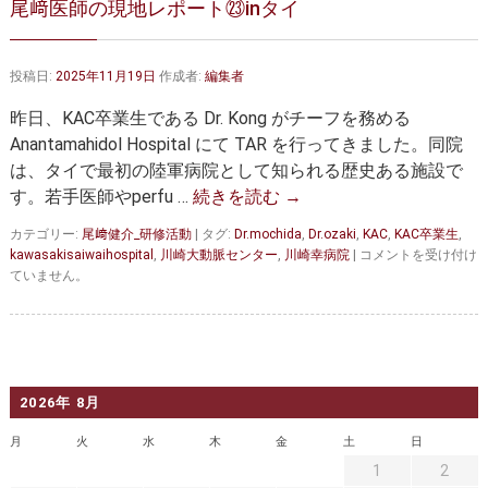
尾﨑医師の現地レポート㉓inタイ
大動脈弁・大動脈基部の治療
ステントグラフトによる治療
何歳まで手術は可能か？
インフォームドコンセント
投稿日:
2025年11月19日
作成者:
編集者
大動脈瘤について 詳細編
昨日、KAC卒業生である Dr. Kong がチーフを務める
Anantamahidol Hospital にて TAR を行ってきました。同院
胸部大動脈瘤
胸腹部大動脈瘤
は、タイで最初の陸軍病院として知られる歴史ある施設で
す。若手医師やperfu …
続きを読む
→
腹部大動脈瘤
大動脈解離
カテゴリー:
尾﨑健介_研修活動
|
タグ:
Dr.mochida
,
Dr.ozaki
,
KAC
,
KAC卒業生
,
ステントグラフトによる治療
年齢・余病
尾
kawasakisaiwaihospital
,
川崎大動脈センター
,
川崎幸病院
|
コメントを受け付け
﨑
ていません。
医
マルファン症候群
師
の
診察をご希望の方へ
現
地
大動脈瘤を指摘されたら？
診療の流れ
レ
2026年 8月
ポ
ー
遠方から来院される方は？
外来予約について
月
火
水
木
金
土
日
ト
㉓
1
2