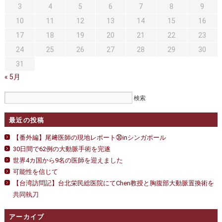
セカンドオピニオン
治療費について
in
3
4
5
6
7
8
9
タ
イ
10
11
12
13
14
15
16
都道府県別紹介病院
良くある質問
は
17
18
19
20
21
22
23
正しい病院の選び方
アクセス
24
25
26
27
28
29
30
31
お問い合わせ
« 5月
外来予約をされた方へ
採用・医療関係の方へ
最近の投稿
私どもの特色
治療目的と治療対象
【番外編】尾﨑医師の現地レポート㉚inシンガポール
30日間で62例の大動脈手術を完遂
手術概要
ご紹介いただく場合
世界4カ国から9名の医師を迎えました
可能性を信じて
医師募集情報
ドクターカー
【台湾訪問記】台北栄民総医院にてChen教授と胸腹部大動脈置換術を
共同執刀
トピックス一覧
アーカイブ
アーカイブ