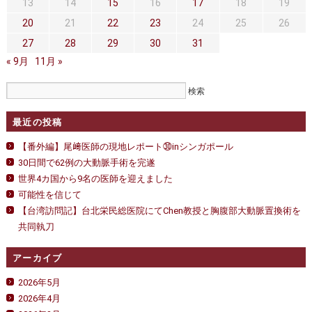
セカンドオピニオン
治療費について
13
14
15
16
17
18
19
20
21
22
23
24
25
26
都道府県別紹介病院
良くある質問
27
28
29
30
31
« 9月
正しい病院の選び方
11月 »
アクセス
お問い合わせ
最近の投稿
外来予約をされた方へ
【番外編】尾﨑医師の現地レポート㉚inシンガポール
採用・医療関係の方へ
30日間で62例の大動脈手術を完遂
世界4カ国から9名の医師を迎えました
私どもの特色
治療目的と治療対象
可能性を信じて
【台湾訪問記】台北栄民総医院にてChen教授と胸腹部大動脈置換術を
手術概要
ご紹介いただく場合
共同執刀
医師募集情報
ドクターカー
アーカイブ
トピックス一覧
2026年5月
2026年4月
アーカイブ