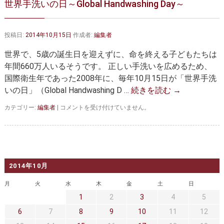
世界手洗いの日～Global Handwashing Day～
大動脈弁・大動脈基部の治療
ステントグラフトによる治療
何歳まで手術は可能か？
インフォームドコンセント
投稿日:
2014年10月15日
作成者:
編集者
大動脈瘤について 詳細編
世界で、5歳の誕生日を迎えずに、命を終える子どもたちは
年間660万人いるそうです。 正しい手洗いを広めるため、
胸部大動脈瘤
胸腹部大動脈瘤
国際衛生年であった2008年に、毎年10月15日が「世界手洗
いの日」（Global Handwashing D …
続きを読む
→
腹部大動脈瘤
大動脈解離
世
カテゴリー:
編集者
|
コメントを受け付けていません。
ステントグラフトによる治療
年齢・余病
界
手
洗
マルファン症候群
い
の
診察をご希望の方へ
日
2014年10月
～
Global
大動脈瘤を指摘されたら？
診療の流れ
月
火
水
木
金
土
日
Handwashing
1
2
3
4
5
Day
遠方から来院される方は？
外来予約について
～
6
7
8
9
10
11
12
は