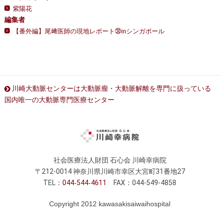
紫陽花
編集者
【番外編】尾﨑医師の現地レポート㉚inシンガポール
川崎大動脈センターは大動脈瘤・大動脈解離を専門に扱っている
国内唯一の大動脈専門医療センター
社会医療法人財団 石心会 川崎幸病院
〒212-0014 神奈川県川崎市幸区大宮町31番地27
TEL：
044
544
4611
FAX：044-549-4858
Copyright 2012 kawasakisaiwaihospital