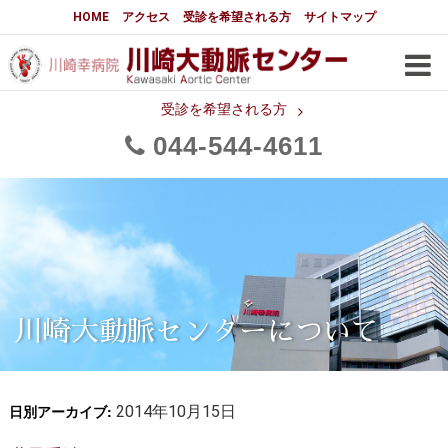
大動脈センターについて
HOME
アクセス
受診を希望される方
サイトマップ
はじめに
大動脈センターについて
手術実績
メディアでの紹介
受診を希望される方
044
544
4611
都道府県別患者マップ
都道府県別紹介病院
医師・スタッフ
フロア図
大動脈瘤について 基本編
3分でわかる大動脈瘤・大動脈
大動脈瘤
解離
大動脈解離（解離性大動脈瘤）
川崎大動脈センターについて
治療の基本
胸部大動脈瘤の治療
日別アーカイブ:
腹部大動脈瘤の治療
2014年10月15日
急性大動脈解離の治療