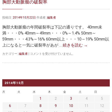
胸部大動脈瘤の破裂率
大動脈弁・大動脈基部の治療
ステントグラフトによる治療
何歳まで手術は可能か？
インフォームドコンセント
投稿日:
2014年10月22日
作成者:
編集者
大動脈瘤について 詳細編
胸部大動脈瘤の年間破裂率は下記の通りです。 40mm未
満・・・0% 40mm～49mm・・・0%～1.4% 50mm～
胸部大動脈瘤
胸腹部大動脈瘤
59mm・・・4.3%～16% 60mm以上・・・10～19% 50mm以
上になると一気に破裂率があが …
続きを読む
→
腹部大動脈瘤
大動脈解離
胸
カテゴリー:
編集者
|
コメントを受け付けていません。
ステントグラフトによる治療
年齢・余病
部
大
動
マルファン症候群
脈
瘤
診察をご希望の方へ
の
2014年10月
破
裂
大動脈瘤を指摘されたら？
診療の流れ
月
火
水
木
金
土
日
率
1
2
3
4
5
は
遠方から来院される方は？
外来予約について
6
7
8
9
10
11
12