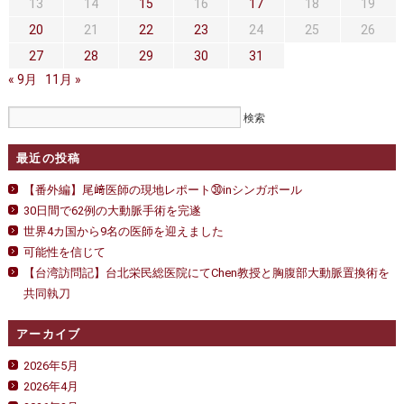
セカンドオピニオン
治療費について
13
14
15
16
17
18
19
20
21
22
23
24
25
26
都道府県別紹介病院
良くある質問
27
28
29
30
31
« 9月
正しい病院の選び方
11月 »
アクセス
お問い合わせ
最近の投稿
外来予約をされた方へ
【番外編】尾﨑医師の現地レポート㉚inシンガポール
採用・医療関係の方へ
30日間で62例の大動脈手術を完遂
世界4カ国から9名の医師を迎えました
私どもの特色
治療目的と治療対象
可能性を信じて
【台湾訪問記】台北栄民総医院にてChen教授と胸腹部大動脈置換術を
手術概要
ご紹介いただく場合
共同執刀
医師募集情報
ドクターカー
アーカイブ
トピックス一覧
2026年5月
2026年4月
アーカイブ