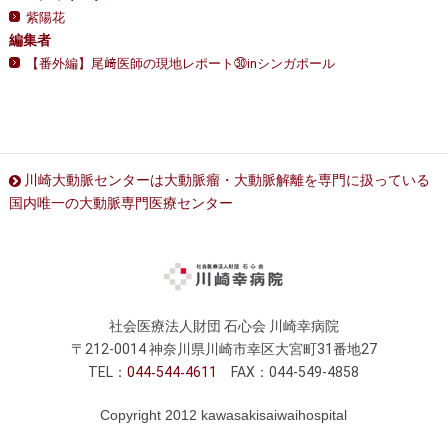
紫陽花
編集者
【番外編】尾﨑医師の現地レポート㉚inシンガポール
川崎大動脈センターは大動脈瘤・大動脈解離を専門に扱っている
国内唯一の大動脈専門医療センター
社会医療法人財団 石心会 川崎幸病院
〒212-0014 神奈川県川崎市幸区大宮町31番地27
TEL：
044
544
4611
FAX：044-549-4858
Copyright 2012 kawasakisaiwaihospital