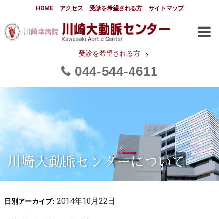
大動脈センターについて
HOME
アクセス
受診を希望される方
サイトマップ
はじめに
大動脈センターについて
手術実績
メディアでの紹介
受診を希望される方
044
544
4611
都道府県別患者マップ
都道府県別紹介病院
医師・スタッフ
フロア図
大動脈瘤について 基本編
3分でわかる大動脈瘤・大動脈
大動脈瘤
解離
大動脈解離（解離性大動脈瘤）
川崎大動脈センターについて
治療の基本
胸部大動脈瘤の治療
日別アーカイブ:
腹部大動脈瘤の治療
2014年10月22日
急性大動脈解離の治療