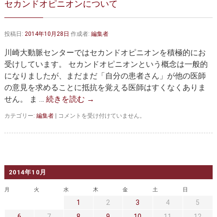
セカンドオピニオンについて
大動脈弁・大動脈基部の治療
ステントグラフトによる治療
何歳まで手術は可能か？
インフォームドコンセント
投稿日:
2014年10月28日
作成者:
編集者
大動脈瘤について 詳細編
川崎大動脈センターではセカンドオピニオンを積極的にお
受けしています。 セカンドオピニオンという概念は一般的
胸部大動脈瘤
胸腹部大動脈瘤
になりましたが、まだまだ「自分の患者さん」が他の医師
の意見を求めることに抵抗を覚える医師はすくなくありま
腹部大動脈瘤
大動脈解離
せん。 ま …
続きを読む
→
ステントグラフトによる治療
年齢・余病
セ
カテゴリー:
編集者
|
コメントを受け付けていません。
カ
マルファン症候群
ン
ド
オ
診察をご希望の方へ
ピ
ニ
2014年10月
大動脈瘤を指摘されたら？
診療の流れ
オ
ン
月
火
水
木
金
土
日
に
遠方から来院される方は？
外来予約について
1
2
3
4
5
つ
い
6
7
8
9
10
11
12