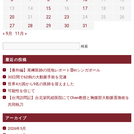
セカンドオピニオン
治療費について
て
は
13
14
15
16
17
18
19
都道府県別紹介病院
良くある質問
20
21
22
23
24
25
26
27
28
29
30
31
正しい病院の選び方
アクセス
« 9月
11月 »
お問い合わせ
外来予約をされた方へ
最近の投稿
採用・医療関係の方へ
【番外編】尾﨑医師の現地レポート㉚inシンガポール
30日間で62例の大動脈手術を完遂
私どもの特色
治療目的と治療対象
世界4カ国から9名の医師を迎えました
可能性を信じて
手術概要
ご紹介いただく場合
【台湾訪問記】台北栄民総医院にてChen教授と胸腹部大動脈置換術を
共同執刀
医師募集情報
ドクターカー
アーカイブ
トピックス一覧
2026年5月
アーカイブ