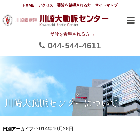
大動脈センターについて
HOME
アクセス
受診を希望される方
サイトマップ
はじめに
大動脈センターについて
手術実績
メディアでの紹介
受診を希望される方
044
544
4611
都道府県別患者マップ
都道府県別紹介病院
医師・スタッフ
フロア図
大動脈瘤について 基本編
3分でわかる大動脈瘤・大動脈
大動脈瘤
解離
大動脈解離（解離性大動脈瘤）
川崎大動脈センターについて
治療の基本
胸部大動脈瘤の治療
日別アーカイブ:
腹部大動脈瘤の治療
2014年10月28日
急性大動脈解離の治療